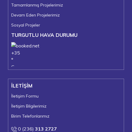
Tamamlanmış Projelerimiz
Devam Eden Projelerimiz
Sosyal Projeler
TURGUTLU HAVA DURUMU
+
35
°
C
+
37°
+
24°
İLETİŞİM
Turgutlu
Perşembe, 06
İletişim Formu
İletişim Bilgilerimiz
Birim Telefonlarımız
0 (236)
313 2727