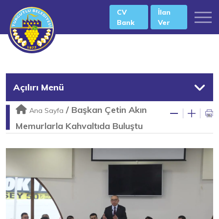
CV
İlan
Bank
Ver
Açılırı Menü
/
Başkan Çetin Akın
Ana Sayfa
Memurlarla Kahvaltıda Buluştu