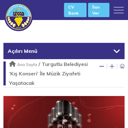
CV
İlan
Bank
Ver
Açılırı Menü
/
Turgutlu Belediyesi
Ana Sayfa
‘Kış Konseri’ İle Müzik Ziyafeti
Yaşatacak