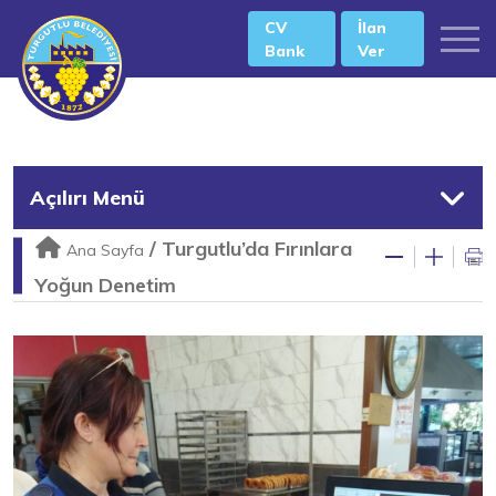
CV
İlan
Bank
Ver
Açılırı Menü
/
Turgutlu’da Fırınlara
Ana Sayfa
Yoğun Denetim