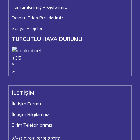
Tamamlanmış Projelerimiz
Devam Eden Projelerimiz
Sosyal Projeler
TURGUTLU HAVA DURUMU
+
35
°
C
+
37°
+
24°
İLETİŞİM
Turgutlu
Perşembe, 06
İletişim Formu
İletişim Bilgilerimiz
Birim Telefonlarımız
0 (236)
313 2727