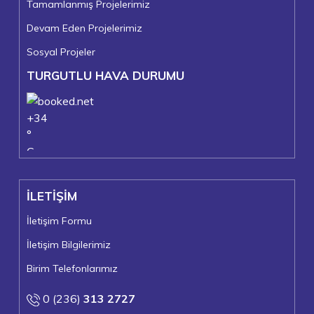
Tamamlanmış Projelerimiz
Devam Eden Projelerimiz
Sosyal Projeler
TURGUTLU HAVA DURUMU
+
34
°
C
+
37°
+
23°
İLETİŞİM
Turgutlu
Cumartesi, 08
İletişim Formu
İletişim Bilgilerimiz
Birim Telefonlarımız
0 (236)
313 2727