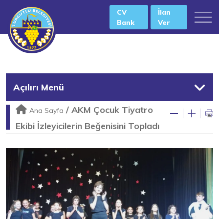
CV
İlan
Bank
Ver
Açılırı Menü
/
AKM Çocuk Tiyatro
Ana Sayfa
Ekibi İzleyicilerin Beğenisini Topladı