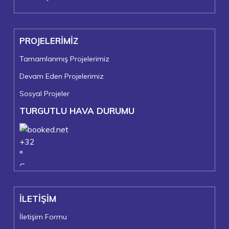
PROJELERİMİZ
Tamamlanmış Projelerimiz
Devam Eden Projelerimiz
Sosyal Projeler
TURGUTLU HAVA DURUMU
+
32
°
C
+
37°
+
22°
İLETİŞİM
Turgutlu
Cuma, 07
İletişim Formu