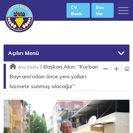
CV
İlan
Bank
Ver
Açılırı Menü
/
Başkan Akın: “Kurban
Ana Sayfa
Bayramı’ndan önce yeni yolları
hizmete sunmuş olacağız”