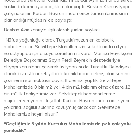
hakkında kamuoyuna açıklamalar yaptı. Başkan Akın üstyapı
çalışmalarının Kurban Bayramı’ndan önce tamamlanmasının
planlandığı müjdesini de paylaştı:
Başkan Akın konuyla ilgili olarak şunları söyledi:
“Nüfus yoğunluğu olarak Turgutlu’muzun en kalabalık
mahallesi olan Selvilitepe Mahallemizin sokaklarında altyapı
ve üstyapıda içme suyu sorunlarımız vardı. Manisa Büyükşehir
Belediye Başkanımız Sayın Ferdi Zeyrek’in destekleriyle
altyapı sorunlarını çözerek üstyapısını da Turgutlu Belediyesi
olarak biz üstlenerek yıllardır kronik haline gelmiş olan sorunu
çözmenin son noktasındayız. İhalemizi yaptık. Selvilitepe
Mahallemizde 8 bin m2 yol, 4 bin m2 kaldırım olmak üzere 12
bin m2’lik faaliyetimiz var. Selvilitepeli hemşehrilerime
müjdeler veriyorum. İnşallah Kurban Bayramı’ndan önce yeni
yollarına, sağlıklı sularına kavuşmuş olacaklar. Selvilitepe
Mahallemize hayırlı olsun.”
“Geçtiğimiz 5 yılda Kurtuluş Mahallemizde pek çok yolu
yeniledik”