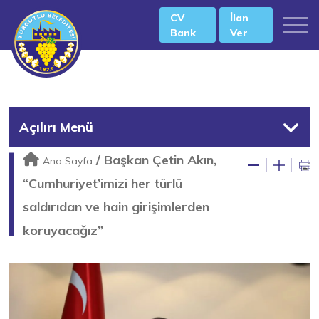
CV
İlan
Bank
Ver
Açılırı Menü
/
Başkan Çetin Akın,
Ana Sayfa
“Cumhuriyet’imizi her türlü
saldırıdan ve hain girişimlerden
koruyacağız”