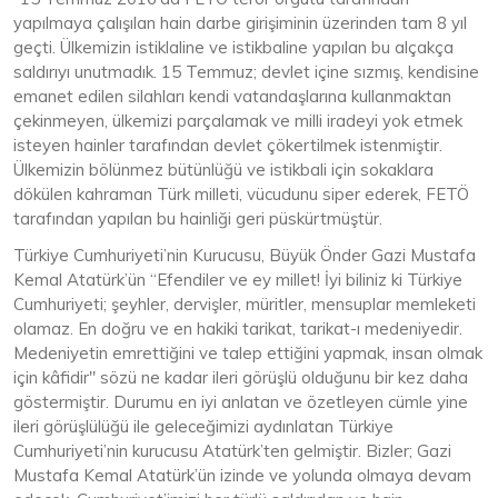
yapılmaya çalışılan hain darbe girişiminin üzerinden tam 8 yıl
geçti. Ülkemizin istiklaline ve istikbaline yapılan bu alçakça
saldırıyı unutmadık. 15 Temmuz; devlet içine sızmış, kendisine
emanet edilen silahları kendi vatandaşlarına kullanmaktan
çekinmeyen, ülkemizi parçalamak ve milli iradeyi yok etmek
isteyen hainler tarafından devlet çökertilmek istenmiştir.
Ülkemizin bölünmez bütünlüğü ve istikbali için sokaklara
dökülen kahraman Türk milleti, vücudunu siper ederek, FETÖ
tarafından yapılan bu hainliği geri püskürtmüştür.
Türkiye Cumhuriyeti’nin Kurucusu, Büyük Önder Gazi Mustafa
Kemal Atatürk’ün “Efendiler ve ey millet! İyi biliniz ki Türkiye
Cumhuriyeti; şeyhler, dervişler, müritler, mensuplar memleketi
olamaz. En doğru ve en hakiki tarikat, tarikat-ı medeniyedir.
Medeniyetin emrettiğini ve talep ettiğini yapmak, insan olmak
için kâfidir" sözü ne kadar ileri görüşlü olduğunu bir kez daha
göstermiştir. Durumu en iyi anlatan ve özetleyen cümle yine
ileri görüşlülüğü ile geleceğimizi aydınlatan Türkiye
Cumhuriyeti’nin kurucusu Atatürk’ten gelmiştir. Bizler; Gazi
Mustafa Kemal Atatürk’ün izinde ve yolunda olmaya devam