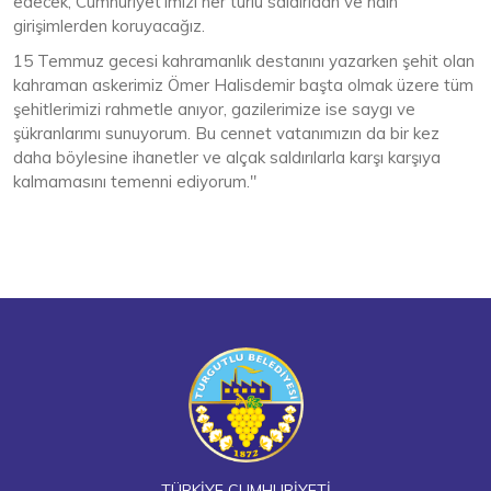
edecek, Cumhuriyet’imizi her türlü saldırıdan ve hain
girişimlerden koruyacağız.
15 Temmuz gecesi kahramanlık destanını yazarken şehit olan
kahraman askerimiz Ömer Halisdemir başta olmak üzere tüm
şehitlerimizi rahmetle anıyor, gazilerimize ise saygı ve
şükranlarımı sunuyorum. Bu cennet vatanımızın da bir kez
daha böylesine ihanetler ve alçak saldırılarla karşı karşıya
kalmamasını temenni ediyorum."
TÜRKİYE CUMHURİYETİ