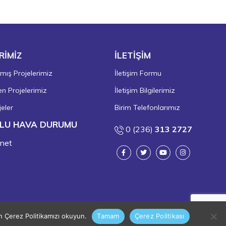
RİMİZ
İLETİŞİM
ış Projelerimiz
İletişim Formu
 Projelerimiz
İletişim Bilgilerimiz
eler
Birim Telefonlarımız
LU HAVA DURUMU
0 (236)
313 2727
in Çerez Politikamızı okuyun.
Tamam
Çerez Politikası