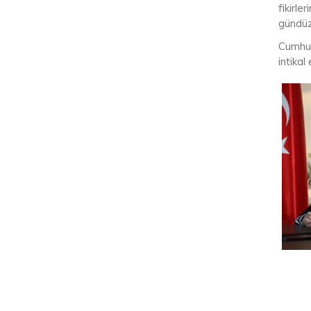
fikirle
gündüz
Cumhur
intikal