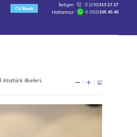
İletişim
0 (236)
313 27 27
CV Bank
Hatlarımız
0 (552)
105 45 45
Atatürk ilkeleri,