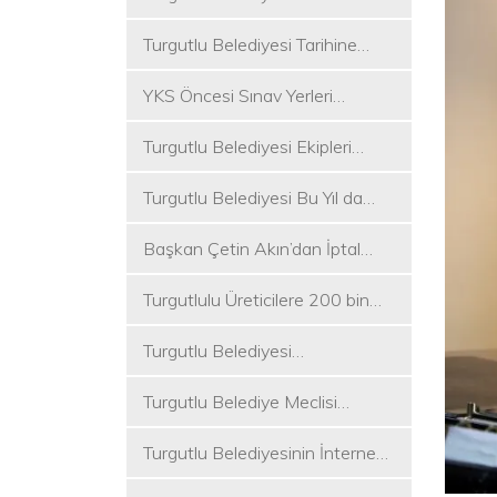
Koşukırı Mevkisinde Yoğun
Turgutlu Belediyesi Tarihine
Mesai
Sahip Çıkmaya Devam Ediyor
YKS Öncesi Sınav Yerleri
Dezenfekte Edildi
Turgutlu Belediyesi Ekipleri
Merkez ve Kırsal Mahallelere
Turgutlu Belediyesi Bu Yıl da
Hizmete Devam Ediyor
Üniversite Tercih Merkezi
Başkan Çetin Akın’dan İptal
Kuracak
Kararına Tepki
Turgutlulu Üreticilere 200 bin
Fide Ulaştırılacak
Turgutlu Belediyesi
Çalışmalarına Ara Vermiyor
Turgutlu Belediye Meclisi
Toplanıyor
Turgutlu Belediyesinin İnternet
Sitesi Yenilendi