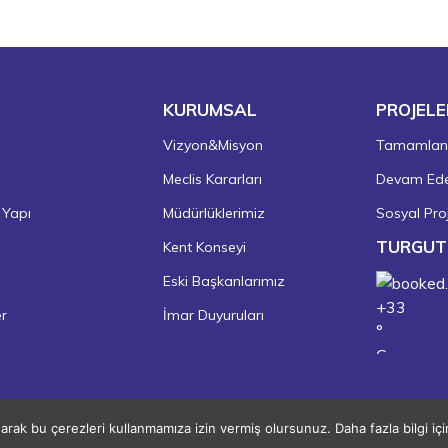
KURUMSAL
PROJELE
Vizyon&Misyon
Tamamlanm
Meclis Kararları
Devam Eden
 Yapı
Müdürlüklerimiz
Sosyal Proj
TURGUT
Kent Konseyi
Eski Başkanlarımız
+
33
er
İmar Duyuruları
°
C
+
38°
+
22°
Turgutlu
narak bu çerezleri kullanmamıza izin vermiş olursunuz. Daha fazla bilgi iç
Copyright © 2026 Turgutlu Belediyesi