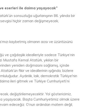
 ve eserleri ile daima yaşayacak”
rk’ün sonsuzluğa uğurlanışının 86. yılında bir
e sevgisi hiçbir zaman değişmeyecek,
ta’mızı kaybetmiş olmanın acısı ve üzüntüsünü
ğü ve çağdaşlık idealleriyle sadece Türkiye’nin
zi Mustafa Kemal Atatürk, yıkılan bir
llerinden yeniden doğmasını sağlamış, içinde
türk’ün fikir ve ideallerinin ışığında, bizlere
uluğudur. Aydınlık, laik, demokratik Türkiye'nin
ima ileri gitmek ve Türkiye Cumhuriyeti’ni
cek, değiştirilemeyecektir. Yol göstericimiz,
daima yaşayacak. Başta Cumhuriyetimiz olmak üzere
devam edeceğiz. O’nun ardından matem değil,