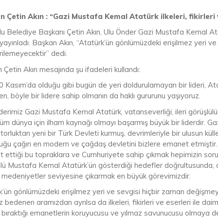
 Çetin Akın : “Gazi Mustafa Kemal Atatürk ilkeleri, fikirleri
lu Belediye Başkanı Çetin Akın, Ulu Önder Gazi Mustafa Kemal Atatü
yayınladı. Başkan Akın, “Atatürk’ün gönlümüzdeki erişilmez yeri v
rilemeyecektir” dedi.
Çetin Akın mesajında şu ifadeleri kullandı:
0 Kasım’da olduğu gibi bugün de yeri doldurulamayan bir lideri, A
n, böyle bir lidere sahip olmanın da haklı gururunu yaşıyoruz.
erimiz Gazi Mustafa Kemal Atatürk, vatanseverliği, ileri görüşlülü
tüm dünya için ilham kaynağı olmayı başarmış büyük bir liderdir. Ga
orluktan yeni bir Türk Devleti kurmuş, devrimleriyle bir ulusun kü
ğu çağın en modern ve çağdaş devletini bizlere emanet etmiştir. Ata
 ettiği bu topraklara ve Cumhuriyete sahip çıkmak hepimizin soruml
ü Mustafa Kemal Atatürk’ün gösterdiği hedefler doğrultusunda, da
 medeniyetler seviyesine çıkarmak en büyük görevimizdir.
k’ün gönlümüzdeki erişilmez yeri ve sevgisi hiçbir zaman değişmeye
z bedenen aramızdan ayrılsa da ilkeleri, fikirleri ve eserleri ile 
e bıraktığı emanetlerin koruyucusu ve yılmaz savunucusu olmaya 