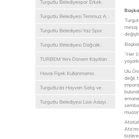
Turgutlu Belediyespor Erkek
Voleybol Takımı 2. Ligde
Başkan
Turgutlu Belediyesi Temmuz Ayı
Turgut
Meclis Toplantısı Gerçekleştirildi
mesaj 
Turgutlu Belediyesi Yaz Spor
değişti
Etkinlikleri Başlıyor
Başkan 
Turgutlu Belediyesi Dağcılık
Akademisi İlk Kamp Etkinliğini
“Her 1
TURBEM Yeni Dönem Kayıtları
Düzenledi
yaşarke
Başlıyor
Ulu Önd
Havai Fişek Kullanmama
değil, 
Kararını Alan İlk Başkan Çetin
imparat
Turgutlu’da Hayvan Satış ve
Akın Oldu
bulundu
Kurban Kesim Yerleri Belli Oldu
emanet
Turgutlu Belediyesi Lise Adayı
sembol
Öğrencilere Tercih Desteği
muasır
Atatür
Ata’mı
bizler