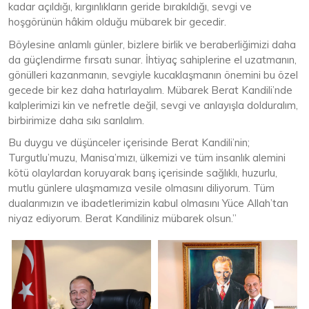
kadar açıldığı, kırgınlıkların geride bırakıldığı, sevgi ve
hoşgörünün hâkim olduğu mübarek bir gecedir.
Böylesine anlamlı günler, bizlere birlik ve beraberliğimizi daha
da güçlendirme fırsatı sunar. İhtiyaç sahiplerine el uzatmanın,
gönülleri kazanmanın, sevgiyle kucaklaşmanın önemini bu özel
gecede bir kez daha hatırlayalım. Mübarek Berat Kandili’nde
kalplerimizi kin ve nefretle değil, sevgi ve anlayışla dolduralım,
birbirimize daha sıkı sarılalım.
Bu duygu ve düşünceler içerisinde Berat Kandili’nin;
Turgutlu’muzu, Manisa’mızı, ülkemizi ve tüm insanlık alemini
kötü olaylardan koruyarak barış içerisinde sağlıklı, huzurlu,
mutlu günlere ulaşmamıza vesile olmasını diliyorum. Tüm
dualarımızın ve ibadetlerimizin kabul olmasını Yüce Allah’tan
niyaz ediyorum. Berat Kandiliniz mübarek olsun.”