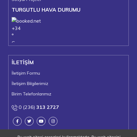
TURGUTLU HAVA DURUMU
+
34
°
C
+
37°
+
23°
İLETİŞİM
Turgutlu
Cumartesi, 08
İletişim Formu
İletişim Bilgilerimiz
Birim Telefonlarımız
0 (236)
313 2727