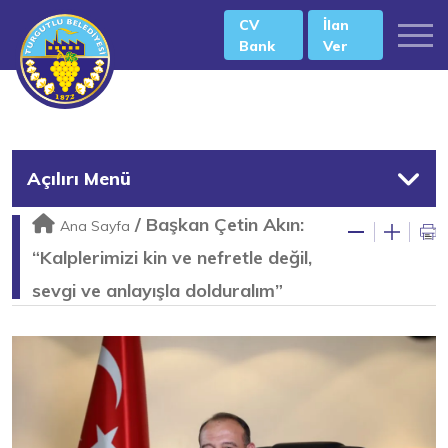
CV
İlan
Bank
Ver
Açılırı Menü
/
Başkan Çetin Akın:
Ana Sayfa
“Kalplerimizi kin ve nefretle değil,
sevgi ve anlayışla dolduralım”