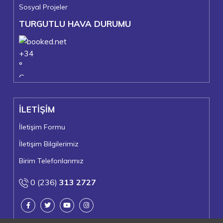
Sosyal Projeler
TURGUTLU HAVA DURUMU
+
34
°
C
+
39°
+
21°
İLETİŞİM
Turgutlu
Pazartesi, 10
İletişim Formu
İletişim Bilgilerimiz
Birim Telefonlarımız
0 (236)
313 2727