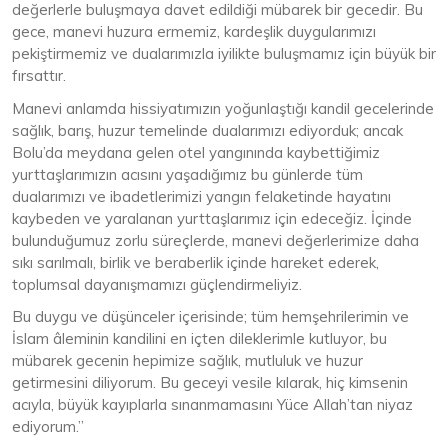
değerlerle buluşmaya davet edildiği mübarek bir gecedir. Bu
gece, manevi huzura ermemiz, kardeşlik duygularımızı
pekiştirmemiz ve dualarımızla iyilikte buluşmamız için büyük bir
fırsattır.
Manevi anlamda hissiyatımızın yoğunlaştığı kandil gecelerinde
sağlık, barış, huzur temelinde dualarımızı ediyorduk; ancak
Bolu’da meydana gelen otel yangınında kaybettiğimiz
yurttaşlarımızın acısını yaşadığımız bu günlerde tüm
dualarımızı ve ibadetlerimizi yangın felaketinde hayatını
kaybeden ve yaralanan yurttaşlarımız için edeceğiz. İçinde
bulunduğumuz zorlu süreçlerde, manevi değerlerimize daha
sıkı sarılmalı, birlik ve beraberlik içinde hareket ederek,
toplumsal dayanışmamızı güçlendirmeliyiz.
Bu duygu ve düşünceler içerisinde; tüm hemşehrilerimin ve
İslam âleminin kandilini en içten dileklerimle kutluyor, bu
mübarek gecenin hepimize sağlık, mutluluk ve huzur
getirmesini diliyorum. Bu geceyi vesile kılarak, hiç kimsenin
acıyla, büyük kayıplarla sınanmamasını Yüce Allah’tan niyaz
ediyorum.”