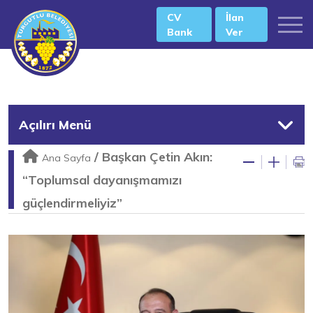
CV
İlan
Bank
Ver
Açılırı Menü
/
Başkan Çetin Akın:
Ana Sayfa
“Toplumsal dayanışmamızı
güçlendirmeliyiz”