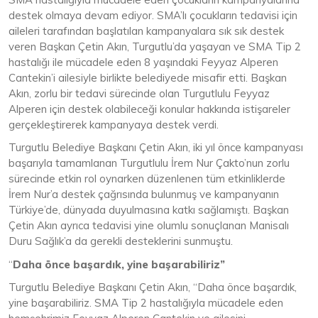
destek olmaya devam ediyor. SMA’lı çocukların tedavisi için
aileleri tarafından başlatılan kampanyalara sık sık destek
veren Başkan Çetin Akın, Turgutlu’da yaşayan ve SMA Tip 2
hastalığı ile mücadele eden 8 yaşındaki Feyyaz Alperen
Cantekin’i ailesiyle birlikte belediyede misafir etti. Başkan
Akın, zorlu bir tedavi sürecinde olan Turgutlulu Feyyaz
Alperen için destek olabileceği konular hakkında istişareler
gerçekleştirerek kampanyaya destek verdi.
Turgutlu Belediye Başkanı Çetin Akın, iki yıl önce kampanyası
başarıyla tamamlanan Turgutlulu İrem Nur Çakto’nun zorlu
sürecinde etkin rol oynarken düzenlenen tüm etkinliklerde
İrem Nur’a destek çağrısında bulunmuş ve kampanyanın
Türkiye’de, dünyada duyulmasına katkı sağlamıştı. Başkan
Çetin Akın ayrıca tedavisi yine olumlu sonuçlanan Manisalı
Duru Sağlık’a da gerekli desteklerini sunmuştu.
“
Daha önce başardık, yine başarabiliriz”
Turgutlu Belediye Başkanı Çetin Akın, “Daha önce başardık,
yine başarabiliriz. SMA Tip 2 hastalığıyla mücadele eden