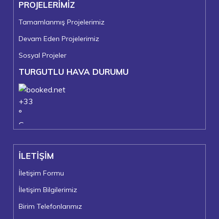
PROJELERİMİZ
Tamamlanmış Projelerimiz
Devam Eden Projelerimiz
Sosyal Projeler
TURGUTLU HAVA DURUMU
+
33
°
C
+
38°
+
22°
İLETİŞİM
Turgutlu
Pazar, 09
İletişim Formu
İletişim Bilgilerimiz
Birim Telefonlarımız