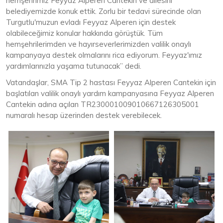
hemşehrimiz Feyyaz Alperen Cantekin ve ailesini
belediyemizde konuk ettik. Zorlu bir tedavi sürecinde olan
Turgutlu'muzun evladı Feyyaz Alperen için destek
olabileceğimiz konular hakkında görüştük. Tüm
hemşehrilerimden ve hayırseverlerimizden valilik onaylı
kampanyaya destek olmalarını rica ediyorum. Feyyaz'ımız
yardımlarınızla yaşama tutunacak” dedi.
Vatandaşlar, SMA Tip 2 hastası Feyyaz Alperen Cantekin için
başlatılan valilik onaylı yardım kampanyasına Feyyaz Alperen
Cantekin adına açılan TR230001009010667126305001
numaralı hesap üzerinden destek verebilecek.