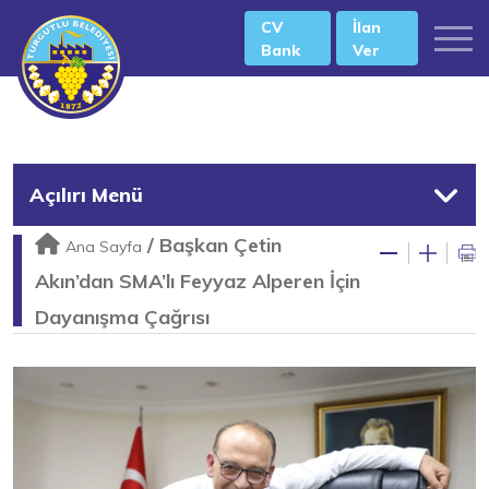
CV
İlan
Bank
Ver
Açılırı Menü
/
Başkan Çetin
Ana Sayfa
Akın’dan SMA’lı Feyyaz Alperen İçin
Dayanışma Çağrısı