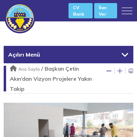
CV
İlan
Bank
Ver
Açılırı Menü
/
Başkan Çetin
Ana Sayfa
Akın’dan Vizyon Projelere Yakın
Takip