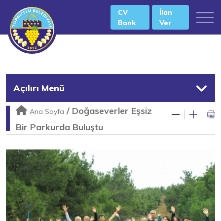
CV
İlan
Bank
Ver
Açılırı Menü
/
Doğaseverler Eşsiz
Ana Sayfa
Bir Parkurda Buluştu