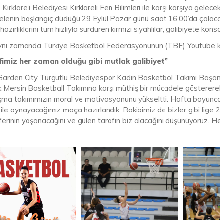
 Kırklareli Belediyesi Kırklareli Fen Bilimleri ile karşı karşıya gele
lenin başlangıç düdüğü 29 Eylül Pazar günü saat 16.00’da çalaca
hazırlıklarını tüm hızlıyla sürdüren kırmızı siyahlılar, galibiyete kons
nı zamanda Türkiye Basketbol Federasyonunun (TBF) Youtube kan
imiz her zaman olduğu gibi mutlak galibiyet”
Garden City Turgutlu Belediyespor Kadın Basketbol Takımı Başant
 Mersin Basketball Takımına karşı müthiş bir mücadele göstererek
şma takımımızın moral ve motivasyonunu yükseltti. Hafta boyunca Kır
ile oynayacağımız maça hazırlandık. Rakibimiz de bizler gibi lige 
erinin yaşanacağını ve gülen tarafın biz olacağını düşünüyoruz. H