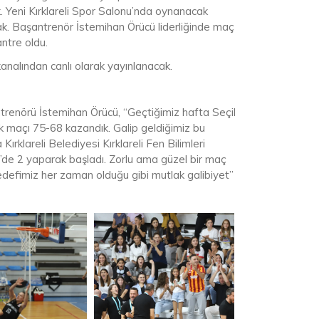
cek. Yeni Kırklareli Spor Salonu’nda oynanacak
k. Başantrenör İstemihan Örücü liderliğinde maç
antre oldu.
alından canlı olarak yayınlanacak.
renörü İstemihan Örücü, “Geçtiğimiz hafta Seçil
 maçı 75-68 kazandık. Galip geldiğimiz bu
klareli Belediyesi Kırklareli Fen Bilimleri
2’de 2 yaparak başladı. Zorlu ama güzel bir maç
edefimiz her zaman olduğu gibi mutlak galibiyet”