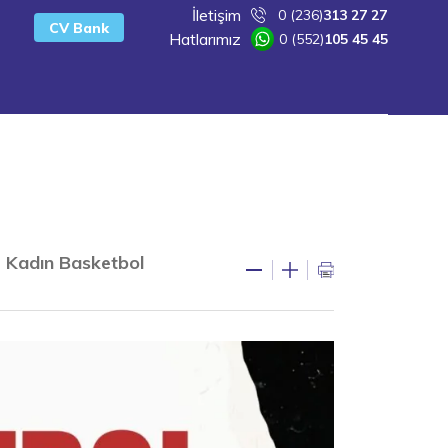
İletişim
0 (236)
313 27 27
CV Bank
Hatlarımız
0 (552)
105 45 45
r Kadın Basketbol