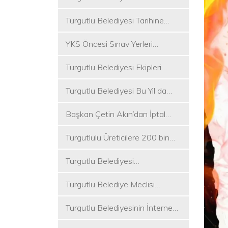
Koşukırı Mevkisinde Yoğun
Turgutlu Belediyesi Tarihine
Mesai
Sahip Çıkmaya Devam Ediyor
YKS Öncesi Sınav Yerleri
Dezenfekte Edildi
Turgutlu Belediyesi Ekipleri
Merkez ve Kırsal Mahallelere
Turgutlu Belediyesi Bu Yıl da
Hizmete Devam Ediyor
Üniversite Tercih Merkezi
Başkan Çetin Akın’dan İptal
Kuracak
Kararına Tepki
Turgutlulu Üreticilere 200 bin
Fide Ulaştırılacak
Turgutlu Belediyesi
Çalışmalarına Ara Vermiyor
Turgutlu Belediye Meclisi
Toplanıyor
Turgutlu Belediyesinin İnternet
Sitesi Yenilendi