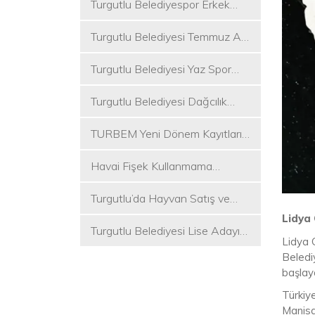
Turgutlu Belediyespor Erkek
Voleybol Takımı 2. Ligde
Turgutlu Belediyesi Temmuz Ayı
Meclis Toplantısı Gerçekleştirildi
Turgutlu Belediyesi Yaz Spor
Etkinlikleri Başlıyor
Turgutlu Belediyesi Dağcılık
Akademisi İlk Kamp Etkinliğini
TURBEM Yeni Dönem Kayıtları
Düzenledi
Başlıyor
Havai Fişek Kullanmama
Kararını Alan İlk Başkan Çetin
Turgutlu’da Hayvan Satış ve
Akın Oldu
Kurban Kesim Yerleri Belli Oldu
Lidya
Turgutlu Belediyesi Lise Adayı
Lidya 
Öğrencilere Tercih Desteği
Beledi
başlay
Türkiy
Manisa