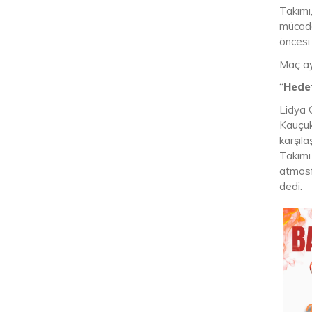
Takımı,
mücade
öncesi 
Maç ay
“
Hedef
Lidya 
Kauçuk
karşıla
Takımı 
atmosf
dedi.