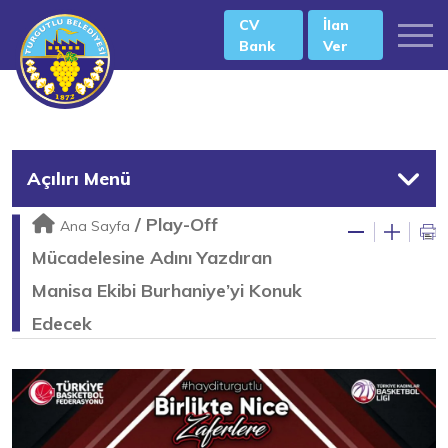
CV
İlan
Bank
Ver
Açılırı Menü
/
Play-Off
Ana Sayfa
Mücadelesine Adını Yazdıran
Manisa Ekibi Burhaniye’yi Konuk
Edecek