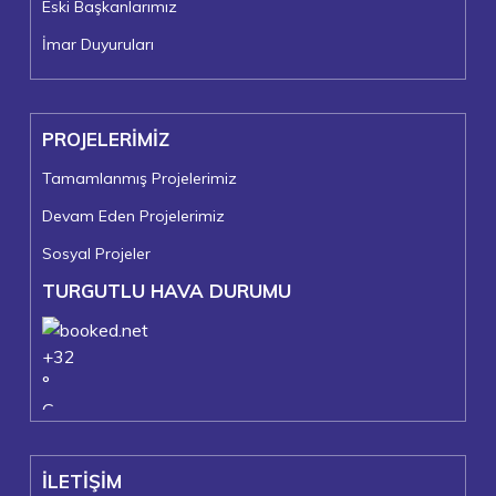
Eski Başkanlarımız
İmar Duyuruları
PROJELERİMİZ
Tamamlanmış Projelerimiz
Devam Eden Projelerimiz
Sosyal Projeler
TURGUTLU HAVA DURUMU
+
32
°
C
+
36°
+
23°
İLETİŞİM
Turgutlu