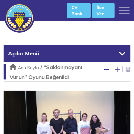
CV
İlan
Bank
Ver
Açılırı Menü
/
“Saklanmayanı
Ana Sayfa
Vurun” Oyunu Beğenildi