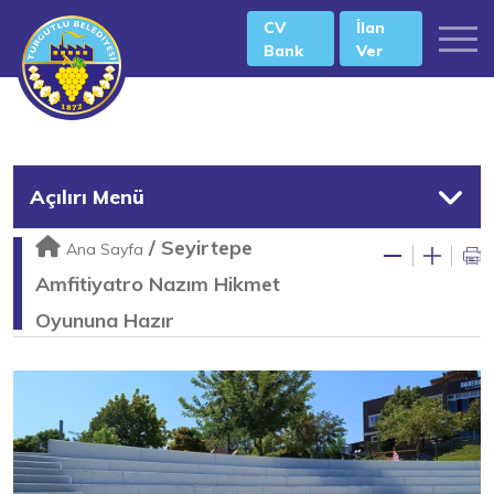
CV
İlan
Bank
Ver
Açılırı Menü
/
Seyirtepe
Ana Sayfa
Amfitiyatro Nazım Hikmet
Oyununa Hazır