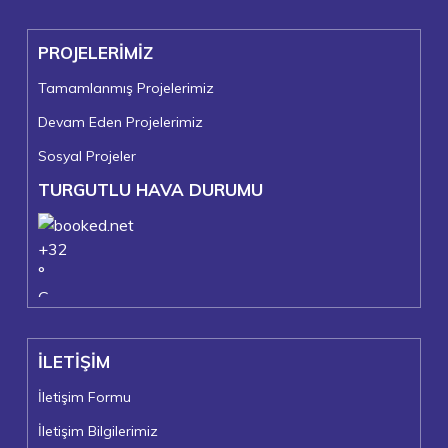
PROJELERİMİZ
Tamamlanmış Projelerimiz
Devam Eden Projelerimiz
Sosyal Projeler
TURGUTLU HAVA DURUMU
+
32
°
C
+
36°
+
23°
İLETİŞİM
Turgutlu
Cumartesi, 08
İletişim Formu
İletişim Bilgilerimiz