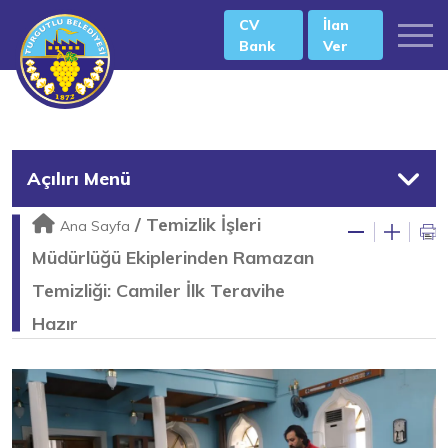
CV
İlan
Bank
Ver
Açılırı Menü
/
Temizlik İşleri
Ana Sayfa
Müdürlüğü Ekiplerinden Ramazan
Temizliği: Camiler İlk Teravihe
Hazır