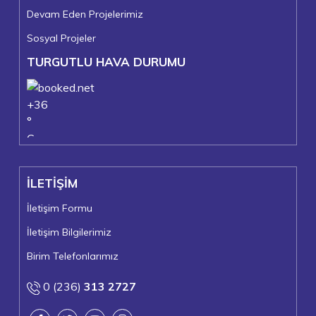
Devam Eden Projelerimiz
Sosyal Projeler
TURGUTLU HAVA DURUMU
+
36
°
C
+
37°
+
22°
İLETİŞİM
Turgutlu
Pazar, 09
İletişim Formu
İletişim Bilgilerimiz
Birim Telefonlarımız
0 (236)
313 2727