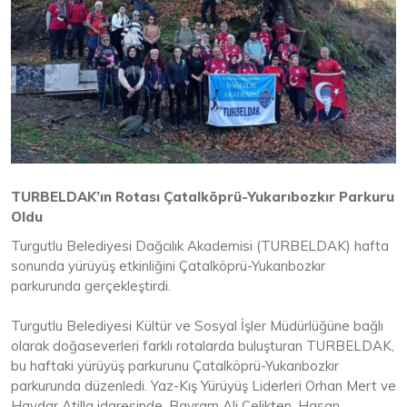
TURBELDAK’ın Rotası Çatalköprü-Yukarıbozkır Parkuru
Oldu
Turgutlu Belediyesi Dağcılık Akademisi (TURBELDAK) hafta
sonunda yürüyüş etkinliğini Çatalköprü-Yukarıbozkır
parkurunda gerçekleştirdi.
Turgutlu Belediyesi Kültür ve Sosyal İşler Müdürlüğüne bağlı
olarak doğaseverleri farklı rotalarda buluşturan TURBELDAK,
bu haftaki yürüyüş parkurunu Çatalköprü-Yukarıbozkır
parkurunda düzenledi. Yaz-Kış Yürüyüş Liderleri Orhan Mert ve
Haydar Atilla idaresinde, Bayram Ali Çelikten, Hasan