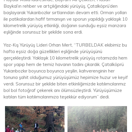
Baykal’ın rehber ve artçılığındaki yürüyüş, Çatalköprü’den
başlayarak Yukarıbozkır sırtlarından devam etti. Orman yolları
ile patikalardan hafif tırmanışın ve sporun yapıldığı yaklaşık 10
kilometrelik yürüyüş etkinliği, doğanın sunduğu eşsiz manzara
eşliğinde sorunsuz bir şekilde sona erdi.
Yaz-Kış Yürüyüş Lideri Orhan Mert, “TURBELDAK ekibimiz bu
hafta eşsiz doğa güzellikleri eşliğinde yürüyüşünü
gerçekleştirdi. Yaklaşık 10 kilometrelik yürüyüş rotamızda hem
spor yapıp hem de temiz havanın tadını çıkardık. Çatalköprü
Yukarıbozkır boyunca boyunca yeşilin, kahverenginin her
tonuna şahit olduğumuz yürüyüşümüz hepimize huzur ve keyif
verdi. Sorunsuz bir şekilde biten etkinliğimizde katılımcılarımız
bol bol fotoğraf çekerek anı ölümsüzleştirdi. Yürüyüşümüze
katılan tüm katılımcılarımıza teşekkür ediyorum” dedi.