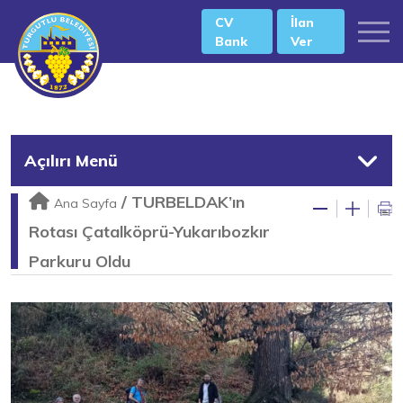
CV
İlan
Bank
Ver
Açılırı Menü
/
TURBELDAK’ın
Ana Sayfa
Rotası Çatalköprü-Yukarıbozkır
Parkuru Oldu