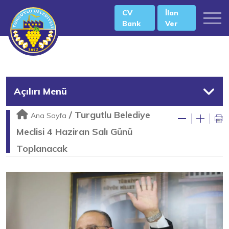
CV
İlan
Bank
Ver
Açılırı Menü
/
Turgutlu Belediye
Ana Sayfa
Meclisi 4 Haziran Salı Günü
Toplanacak