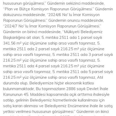
hususunun görüşülmesi.” Gündemin sekizinci maddesinde,
“Plan ve Bütçe Komisyon Raporunun Görüşülmesi.” Gündemin
dokuzuncu maddesinde, “2024/6 No' lu İmar Komisyon
Raporunun Görüşülmesi.” Gündemin onuncu maddesinde,
“2024/7 No' lu İmar Komisyon Raporunun Görüşülmesi.”
Gündemin on birinci maddesinde, “Mülkiyeti Belediyemiz
Başkanlığına ait olan; 5. mıntıka 2511 ada 1 parsel sayılı
341.56 m² yüz ölçümüne sahip arsa vasıflı taşınmaz, 5.
mıntıka 2511 ada 2 parsel sayılı 216.25 m² yüz ölçümüne
sahip arsa vasıflı taşınmaz, 5. mıntıka 2511 ada 3 parsel sayılı
216.25 m² yüz ölçümüne sahip arsa vasıflı taşınmaz, 5.
mıntıka 2511 ada 4 parsel sayılı 216.25 m² yüz ölçümüne
sahip arsa vasıflı taşınmaz, 5. mıntıka 2511 ada 5 parsel sayılı
216.25 m² yüz ölçümüne sahip arsa vasıflı taşınmaz, Atıl
durumda olup, Belediyemize hiçbir ekonomik katkısı
bulunmamaktadır, Bu taşınmazların 2886 sayılı Devlet İhale
Kanununun 45. Maddesi kapsamında açık arttırma ihalesiyle
satılıp, gelirinin Belediyemiz hizmetlerinde kullanılması için
satış kararı alınması ve Belediyemiz Encümenine ihale ile satış
yetkisi verilmesi hususunun görüşülmesi.” Gündemin on ikinci