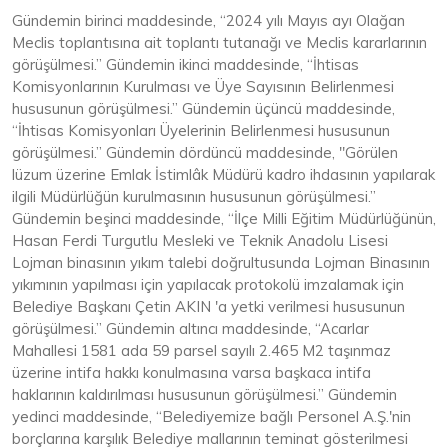
Gündemin birinci maddesinde, “2024 yılı Mayıs ayı Olağan
Meclis toplantısına ait toplantı tutanağı ve Meclis kararlarının
görüşülmesi.” Gündemin ikinci maddesinde, “İhtisas
Komisyonlarının Kurulması ve Üye Sayısının Belirlenmesi
hususunun görüşülmesi.” Gündemin üçüncü maddesinde,
“İhtisas Komisyonları Üyelerinin Belirlenmesi hususunun
görüşülmesi.” Gündemin dördüncü maddesinde, "Görülen
lüzum üzerine Emlak İstimlâk Müdürü kadro ihdasının yapılarak
ilgili Müdürlüğün kurulmasının hususunun görüşülmesi.”
Gündemin beşinci maddesinde, “İlçe Milli Eğitim Müdürlüğünün,
Hasan Ferdi Turgutlu Mesleki ve Teknik Anadolu Lisesi
Lojman binasının yıkım talebi doğrultusunda Lojman Binasının
yıkımının yapılması için yapılacak protokolü imzalamak için
Belediye Başkanı Çetin AKIN 'a yetki verilmesi hususunun
görüşülmesi.” Gündemin altıncı maddesinde, “Acarlar
Mahallesi 1581 ada 59 parsel sayılı 2.465 M2 taşınmaz
üzerine intifa hakkı konulmasına varsa başkaca intifa
haklarının kaldırılması hususunun görüşülmesi.” Gündemin
yedinci maddesinde, “Belediyemize bağlı Personel A.Ş.'nin
borçlarına karşılık Belediye mallarının teminat gösterilmesi