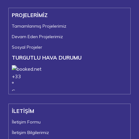
PROJELERİMİZ
Tamamlanmış Projelerimiz
Devam Eden Projelerimiz
Sosyal Projeler
TURGUTLU HAVA DURUMU
+
33
°
C
+
37°
+
24°
İLETİŞİM
Turgutlu
Cumartesi, 08
İletişim Formu
İletişim Bilgilerimiz