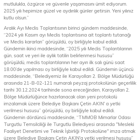
mutlulukla, özgürce ve güvenle yaşamasını ümit ediyorum.
2025 yılı hepimize güzel ve aydınlık günler getirsin. Yeni yılınız
kutlu olsun.”
Aralık Ayı Meclis Toplantısının birinci gündem maddesinde,
“2024 yılı Kasım ayı Meclis toplantısına ait toplantı tutanağı
ve Meclis kararları” görüşüldü, oy birliğiyle kabul edildi.
Gündemin ikinci maddesinde, “2025 yılı Meclis Toplantılarının
gün, saat ve yeri ile aylık tatilin belirlenmesi hususu”
görüşüldü, meclis toplantılarının her ayın ilk salı günü saat
18.00’de yapılması oy birliğiyle kabul edildi. Gündemin üçüncü
maddesinde, “Belediyemiz ile Karayolları 2. Bölge Müdürlüğü
arasında 21-B-02-121 numaralı peyzaj protokolünün geçerlilik
tarihi 30.12.2024 tarihinde sona ereceğinden, Karayolları 2.
Bölge Müdürlüğünce hazırlanacak olan yeni protokolü
imzalamak üzere Belediye Başkanı Çetin AKIN' a yetki
verilmesi hususu” görüşüldü, oy birliğiyle kabul edildi.
Gündemin dördüncü maddesinde, “TMMOB Mimarlar Odası
Turgutlu Temsilciliği ile Turgutlu Belediyesi arasında "Mesleki
Faaliyet Denetimi ve Teknik İşbirliği Protokolüne" imza atmak
üzere Belediye Başkanı Çetin AKIN'a yetki verilmesi hususu”