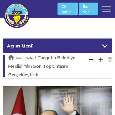
CV
İlan
Bank
Ver
Açılırı Menü
/
Turgutlu Belediye
Ana Sayfa
Meclisi Yılın Son Toplantısını
Gerçekleştirdi