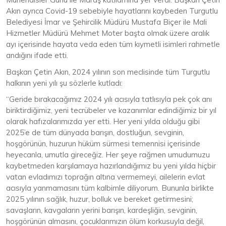
Akın ayrıca Covid-19 sebebiyle hayatlarını kaybeden Turgutlu
Belediyesi İmar ve Şehircilik Müdürü Mustafa Biçer ile Mali
Hizmetler Müdürü Mehmet Moter başta olmak üzere aralık
ayı içerisinde hayata veda eden tüm kıymetli isimleri rahmetle
andığını ifade etti.
Başkan Çetin Akın, 2024 yılının son meclisinde tüm Turgutlu
halkının yeni yılı şu sözlerle kutladı:
“Geride bırakacağımız 2024 yılı acısıyla tatlısıyla pek çok anı
biriktirdiğimiz, yeni tecrübeler ve kazanımlar edindiğimiz bir yıl
olarak hafızalarımızda yer etti. Her yeni yılda olduğu gibi
2025’e de tüm dünyada barışın, dostluğun, sevginin,
hoşgörünün, huzurun hüküm sürmesi temennisi içerisinde
heyecanla, umutla gireceğiz. Her şeye rağmen umudumuzu
kaybetmeden karşılamaya hazırlandığımız bu yeni yılda hiçbir
vatan evladımızı toprağın altına vermemeyi, ailelerin evlat
acısıyla yanmamasını tüm kalbimle diliyorum. Bununla birlikte
2025 yılının sağlık, huzur, bolluk ve bereket getirmesini;
savaşların, kavgaların yerini barışın, kardeşliğin, sevginin,
hoşgörünün almasını, çocuklarımızın ölüm korkusuyla değil,