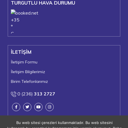
TURGUTLU HAVA DURUMU
+
35
°
C
+
37°
+
24°
İLETİŞİM
Turgutlu
Perşembe, 06
İletişim Formu
İletişim Bilgilerimiz
Birim Telefonlarımız
0 (236)
313 2727
Bu web sitesi çerezleri kullanmaktadır. Bu web sitesini