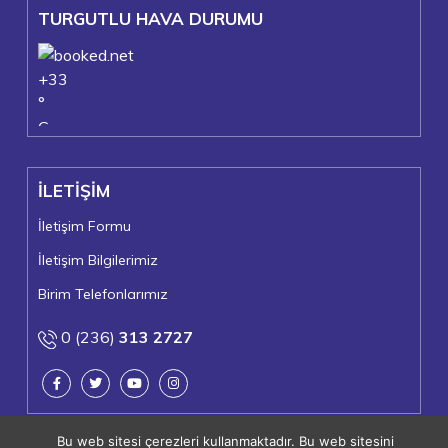
TURGUTLU HAVA DURUMU
+
33
°
C
+
38°
+
22°
İLETİŞİM
Turgutlu
Pazar, 09
İletişim Formu
İletişim Bilgilerimiz
Birim Telefonlarımız
0 (236)
313 2727
Bu web sitesi çerezleri kullanmaktadır. Bu web sitesini