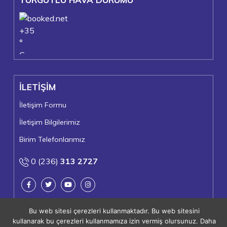
+
35
°
C
+
37°
+
24°
İLETİŞİM
Turgutlu
Perşembe, 06
İletişim Formu
İletişim Bilgilerimiz
Birim Telefonlarımız
0 (236)
313 2727
Bu web sitesi çerezleri kullanmaktadır. Bu web sitesini
kullanarak bu çerezleri kullanmamıza izin vermiş olursunuz. Daha