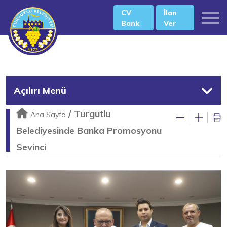
CV
İlan
Bank
Ver
Açılırı Menü
/
Turgutlu
Ana Sayfa
Belediyesinde Banka Promosyonu
Sevinci