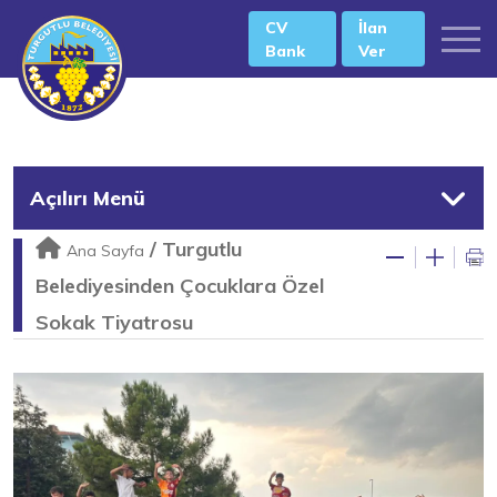
CV
İlan
Bank
Ver
Açılırı Menü
/
Turgutlu
Ana Sayfa
Belediyesinden Çocuklara Özel
Sokak Tiyatrosu