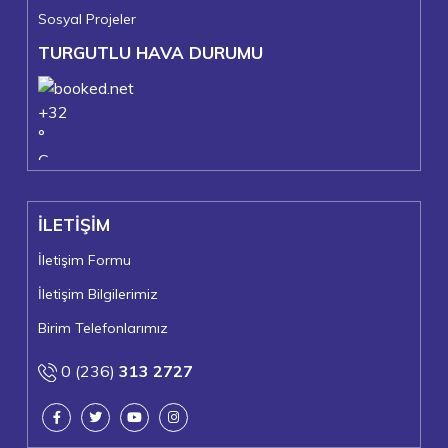
Sosyal Projeler
TURGUTLU HAVA DURUMU
+
32
°
C
+
36°
+
22°
İLETİŞİM
Turgutlu
Pazar, 09
İletişim Formu
İletişim Bilgilerimiz
Birim Telefonlarımız
0 (236)
313 2727