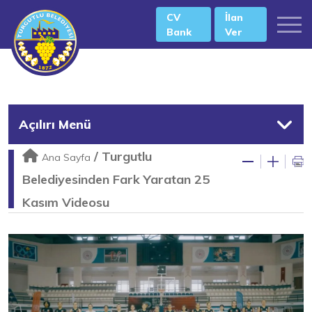
CV
İlan
Bank
Ver
Açılırı Menü
/
Turgutlu
Ana Sayfa
Belediyesinden Fark Yaratan 25
Kasım Videosu