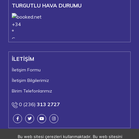
TURGUTLU HAVA DURUMU
+
34
°
C
+
36°
+
22°
İLETİŞİM
Turgutlu
Pazar, 09
İletişim Formu
İletişim Bilgilerimiz
Birim Telefonlarımız
0 (236)
313 2727
Bu web sitesi çerezleri kullanmaktadır. Bu web sitesini