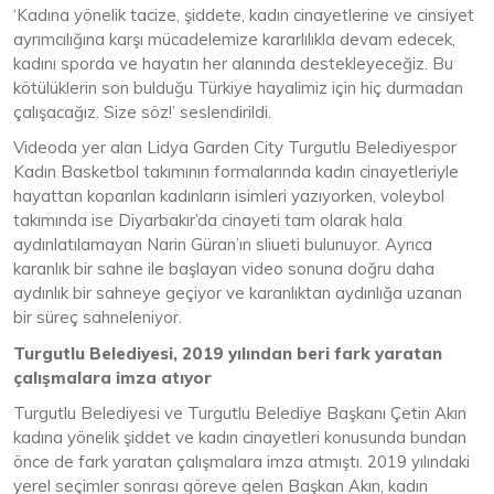
‘Kadına yönelik tacize, şiddete, kadın cinayetlerine ve cinsiyet
ayrımcılığına karşı mücadelemize kararlılıkla devam edecek,
kadını sporda ve hayatın her alanında destekleyeceğiz. Bu
kötülüklerin son bulduğu Türkiye hayalimiz için hiç durmadan
çalışacağız. Size söz!’ seslendirildi.
Videoda yer alan Lidya Garden City Turgutlu Belediyespor
Kadın Basketbol takımının formalarında kadın cinayetleriyle
hayattan koparılan kadınların isimleri yazıyorken, voleybol
takımında ise Diyarbakır’da cinayeti tam olarak hala
aydınlatılamayan Narin Güran’ın sliueti bulunuyor. Ayrıca
karanlık bir sahne ile başlayan video sonuna doğru daha
aydınlık bir sahneye geçiyor ve karanlıktan aydınlığa uzanan
bir süreç sahneleniyor.
Turgutlu Belediyesi, 2019 yılından beri fark yaratan
çalışmalara imza atıyor
Turgutlu Belediyesi ve Turgutlu Belediye Başkanı Çetin Akın
kadına yönelik şiddet ve kadın cinayetleri konusunda bundan
önce de fark yaratan çalışmalara imza atmıştı. 2019 yılındaki
yerel seçimler sonrası göreve gelen Başkan Akın, kadın