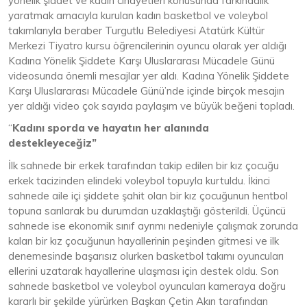
yönelik şiddet ve kadın cinayetleri konusunda farkındalık
yaratmak amacıyla kurulan kadın basketbol ve voleybol
takımlarıyla beraber Turgutlu Belediyesi Atatürk Kültür
Merkezi Tiyatro kursu öğrencilerinin oyuncu olarak yer aldığı
Kadına Yönelik Şiddete Karşı Uluslararası Mücadele Günü
videosunda önemli mesajlar yer aldı. Kadına Yönelik Şiddete
Karşı Uluslararası Mücadele Günü’nde içinde birçok mesajın
yer aldığı video çok sayıda paylaşım ve büyük beğeni topladı.
“
Kadını sporda ve hayatın her alanında
destekleyeceğiz”
İlk sahnede bir erkek tarafından takip edilen bir kız çocuğu
erkek tacizinden elindeki voleybol topuyla kurtuldu. İkinci
sahnede aile içi şiddete şahit olan bir kız çocuğunun hentbol
topuna sarılarak bu durumdan uzaklaştığı gösterildi. Üçüncü
sahnede ise ekonomik sınıf ayrımı nedeniyle çalışmak zorunda
kalan bir kız çocuğunun hayallerinin peşinden gitmesi ve ilk
denemesinde başarısız olurken basketbol takımı oyuncuları
ellerini uzatarak hayallerine ulaşması için destek oldu. Son
sahnede basketbol ve voleybol oyuncuları kameraya doğru
kararlı bir şekilde yürürken Başkan Çetin Akın tarafından