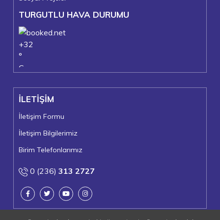
TURGUTLU HAVA DURUMU
+
32
°
C
+
36°
+
23°
İLETİŞİM
Turgutlu
Cumartesi, 08
İletişim Formu
İletişim Bilgilerimiz
Birim Telefonlarımız
0 (236)
313 2727