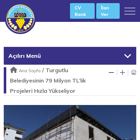
CV
İlan
Bank
Ver
Açılırı Menü
/
Turgutlu
Ana Sayfa
Belediyesinin 79 Milyon TL’lik
Projeleri Hızla Yükseliyor