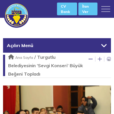
CV
İlan
Bank
Ver
Açılırı Menü
/
Turgutlu
Ana Sayfa
Belediyesinin ‘Sevgi Konseri’ Büyük
Beğeni Topladı