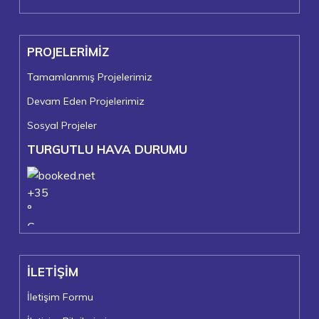
PROJELERİMİZ
Tamamlanmış Projelerimiz
Devam Eden Projelerimiz
Sosyal Projeler
TURGUTLU HAVA DURUMU
+
35
°
C
+
37°
+
24°
İLETİŞİM
Turgutlu
Perşembe, 06
İletişim Formu