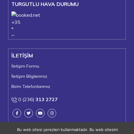
TURGUTLU HAVA DURUMU
+
35
°
C
+
36°
+
23°
İLETİŞİM
Turgutlu
Cumartesi, 08
İletişim Formu
İletişim Bilgilerimiz
Birim Telefonlarımız
0 (236)
313 2727
Bu web sitesi çerezleri kullanmaktadır. Bu web sitesini