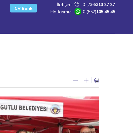
İletişim
0 (236)
313 27 27
CV Bank
Hatlarımız
0 (552)
105 45 45