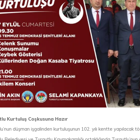
tlu Kurtuluş Coşkusuna Hazır
u’nun düşman işgalinden kurtuluşunun 102. yılı kentte yapılacak töre
lu Belediyesi ve Turgutlu Kaymakamlığı ortaklığında Turgutlu’nun d