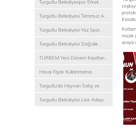
Turgutlu Belediyespor Erkek
coşkuy
Voleybol Takımı 2. Ligde
protoko
Turgutlu Belediyesi Temmuz Ayı
Kasaba
Meclis Toplantısı Gerçekleştirildi
Kutlam
Turgutlu Belediyesi Yaz Spor
müzik 
Etkinlikleri Başlıyor
araya 
Turgutlu Belediyesi Dağcılık
Akademisi İlk Kamp Etkinliğini
TURBEM Yeni Dönem Kayıtları
Düzenledi
Başlıyor
Havai Fişek Kullanmama
Kararını Alan İlk Başkan Çetin
Turgutlu’da Hayvan Satış ve
Akın Oldu
Kurban Kesim Yerleri Belli Oldu
Turgutlu Belediyesi Lise Adayı
Öğrencilere Tercih Desteği