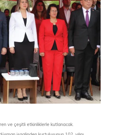
n ve çeşitli etkinliklerle kutlanacak.
üşman işgalinden kurtuluşunun 102. yılını