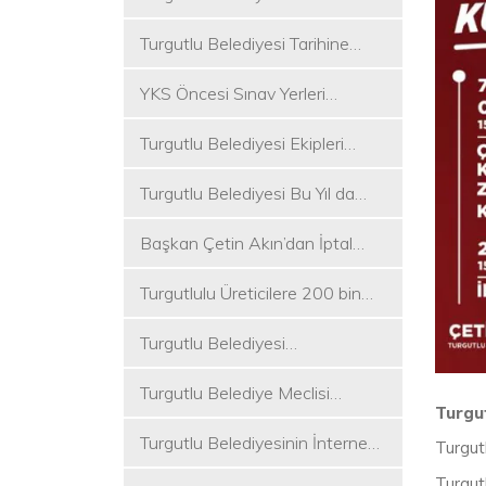
Koşukırı Mevkisinde Yoğun
Turgutlu Belediyesi Tarihine
Mesai
Sahip Çıkmaya Devam Ediyor
YKS Öncesi Sınav Yerleri
Dezenfekte Edildi
Turgutlu Belediyesi Ekipleri
Merkez ve Kırsal Mahallelere
Turgutlu Belediyesi Bu Yıl da
Hizmete Devam Ediyor
Üniversite Tercih Merkezi
Başkan Çetin Akın’dan İptal
Kuracak
Kararına Tepki
Turgutlulu Üreticilere 200 bin
Fide Ulaştırılacak
Turgutlu Belediyesi
Çalışmalarına Ara Vermiyor
Turgutlu Belediye Meclisi
Turgu
Toplanıyor
Turgutlu Belediyesinin İnternet
Turgutl
Sitesi Yenilendi
Turgut