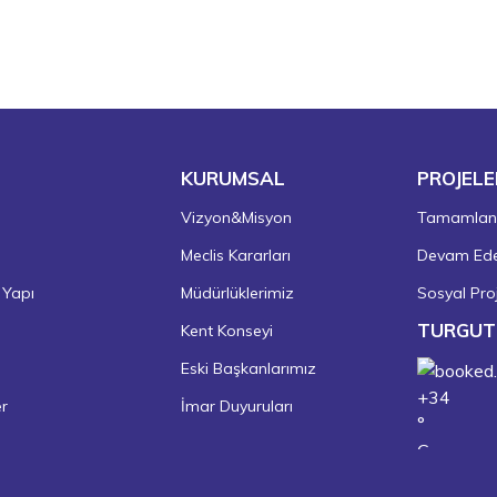
KURUMSAL
PROJELE
Vizyon&Misyon
Tamamlanm
Meclis Kararları
Devam Eden
 Yapı
Müdürlüklerimiz
Sosyal Proj
TURGUT
Kent Konseyi
Eski Başkanlarımız
+
34
er
İmar Duyuruları
°
C
+
37°