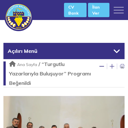
CV
İlan
Bank
Ver
Açılırı Menü
/
“Turgutlu
Ana Sayfa
Yazarlarıyla Buluşuyor” Programı
Beğenildi