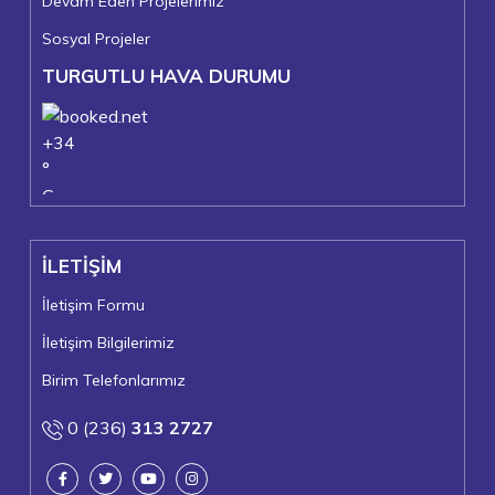
Devam Eden Projelerimiz
Sosyal Projeler
TURGUTLU HAVA DURUMU
+
34
°
C
+
37°
+
24°
İLETİŞİM
Turgutlu
Perşembe, 06
İletişim Formu
İletişim Bilgilerimiz
Birim Telefonlarımız
0 (236)
313 2727