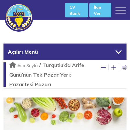
CV
İlan
Bank
Ver
Açılırı Menü
/
Turgutlu’da Arife
Ana Sayfa
Günü’nün Tek Pazar Yeri:
Pazartesi Pazarı