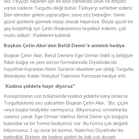
Biz, Feyyaz Alperen için en kısa zamanda onun ne ihtiyacı
varsa sadece Turgutlu değil bütün Türkiye'yi seferber ederiz.
Ben elimden geleni yapacağım, sana söz bebeğim. Senin
güzel günlerini görmek nasip olacak hepimize. Böyle güzel bir
şey başlattığı için Çetin Başkanımıza teşekkür ederim, çok
mutlu oldum” ifadelerini kullandı.
Başkan Çetin Akın’dan Betül Demir’e anlamlı hediye
Başkan Çetin Akın, Betül Demir’e Ege Orman Vakfı iş birliğiyle
fidan bağışı ve yeni sezon formalarında Diyarbakır’da
hayattan koparılan Narin Güran’ın sliuetinin yer aldığı Turgutlu
Belediyesi Kadın Voleybol Takımının formasını hediye etti.
“
Kadına şiddete hayır diyoruz”
Konuşmasının son bölümünde kadına şiddete karşı binlerce
Turgutlulularla ses yükselten Başkan Çetin Akın, “Biz, çiçek
veya başka hediyeler vermiyoruz. Biliyorsunuz ormanlarda
canımız yandı. Ege Orman Vakfına Betül Demir için bağışta
bulunduk ve bir forma hediyemiz var. Bu forma çok değerli,
biliyorsunuz 2 ay önce bir kızımız, Narin'miz Diyarbakır’da
katledildi. Bizlerin de kadına şiddet ile ilgili çok duyarlı