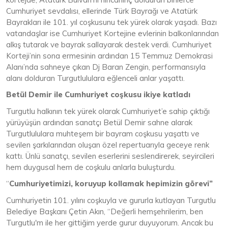
Cumhuriyet sevdalısı, ellerinde Türk Bayrağı ve Atatürk
Bayrakları ile 101. yıl coşkusunu tek yürek olarak yaşadı. Bazı
vatandaşlar ise Cumhuriyet Kortejine evlerinin balkonlarından
alkış tutarak ve bayrak sallayarak destek verdi. Cumhuriyet
Korteji’nin sona ermesinin ardından 15 Temmuz Demokrasi
Alanı’nda sahneye çıkan Dj Baran Zengin, performansıyla
alanı dolduran Turgutlululara eğlenceli anlar yaşattı.
Betül Demir ile Cumhuriyet coşkusu ikiye katladı
Turgutlu halkının tek yürek olarak Cumhuriyet’e sahip çıktığı
yürüyüşün ardından sanatçı Betül Demir sahne alarak
Turgutlululara muhteşem bir bayram coşkusu yaşattı ve
sevilen şarkılarından oluşan özel repertuarıyla geceye renk
kattı. Ünlü sanatçı, sevilen eserlerini seslendirerek, seyircileri
hem duygusal hem de coşkulu anlarla buluşturdu.
“
Cumhuriyetimizi, koruyup kollamak hepimizin görevi”
Cumhuriyetin 101. yılını coşkuyla ve gururla kutlayan Turgutlu
Belediye Başkanı Çetin Akın, “Değerli hemşehrilerim, ben
Turgutlu'm ile her gittiğim yerde gurur duyuyorum. Ancak bu