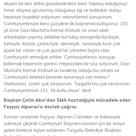
akşam bir kez daha gururlandırdınız beni. Yapmış olduğumuz
fener alayına göstermiş olduğunuz ilgi ve katkıdan dolayı
hepinize teşekkür ediyorum, minnetlerimi sunuyorum.
Cumhuriyetimizin ikinci yüzyılının ilk bayramını kutluyoruz. 101
yıl önce Gazi Mustafa Kemal Atatürk ve onun silah
arkadaşları yapmış oldukları kurtuluş savaşında kürdüyle,
türküyle, lazıyla, çerkeziyle, alevisiyle, sünnisiyle bize çok
güzel bir vatan ve çok güzel bir yönetim biçimi olan
Cumhuriyeti armağan ettiler. Cumhuriyetimizi, koruyup
kollamak hepimizin görevi. Hepinizden bir söz istiyorum. Gazi
Mustafa Kemal Atatürk’ün bırakmış olduğu bu vatanı ve
Cumhuriyeti ilelebet benimle korumaya var mısınız?
Harikasınız, sizleri çok seviyorum, Turgutlu'mu çok seviyorum.
Cumhuriyetimizin 101. Yılı kutlu olsun” dedi.
Başkan Çetin Akın’dan SMA hastalığıyla mücadele eden
Feyyaz Alperen’e destek çağrısı
Konser sırasında Feyyaz Alperen Cantekin ve babasıyla
sahneye çıkarak Cumhuriyet Bayramı konseri için bir araya
gelen binlerce kişiye seslenen Turgutlu Belediye Başkanı