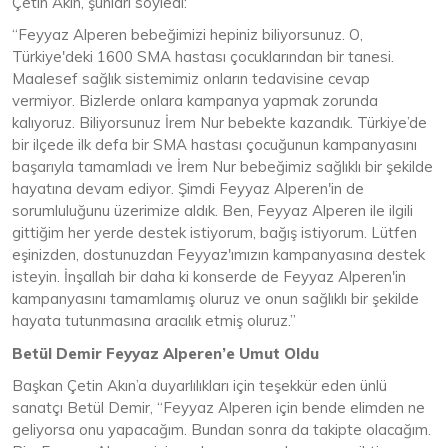
Çetin Akın, şunları söyledi:
“Feyyaz Alperen bebeğimizi hepiniz biliyorsunuz. O,
Türkiye'deki 1600 SMA hastası çocuklarından bir tanesi.
Maalesef sağlık sistemimiz onların tedavisine cevap
vermiyor. Bizlerde onlara kampanya yapmak zorunda
kalıyoruz. Biliyorsunuz İrem Nur bebekte kazandık. Türkiye’de
bir ilçede ilk defa bir SMA hastası çocuğunun kampanyasını
başarıyla tamamladı ve İrem Nur bebeğimiz sağlıklı bir şekilde
hayatına devam ediyor. Şimdi Feyyaz Alperen'in de
sorumluluğunu üzerimize aldık. Ben, Feyyaz Alperen ile ilgili
gittiğim her yerde destek istiyorum, bağış istiyorum. Lütfen
eşinizden, dostunuzdan Feyyaz'ımızın kampanyasına destek
isteyin. İnşallah bir daha ki konserde de Feyyaz Alperen'in
kampanyasını tamamlamış oluruz ve onun sağlıklı bir şekilde
hayata tutunmasına aracılık etmiş oluruz.”
Betül Demir Feyyaz Alperen’e Umut Oldu
Başkan Çetin Akın’a duyarlılıkları için teşekkür eden ünlü
sanatçı Betül Demir, “Feyyaz Alperen için bende elimden ne
geliyorsa onu yapacağım. Bundan sonra da takipte olacağım.