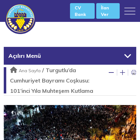
CV
İlan
Bank
Ver
Açılırı Menü
/
Turgutlu’da
Ana Sayfa
Cumhuriyet Bayramı Coşkusu:
101’inci Yıla Muhteşem Kutlama