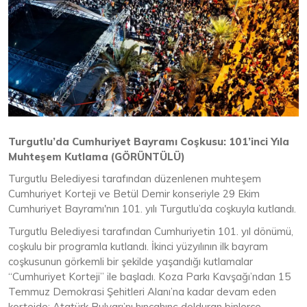
Turgutlu’da Cumhuriyet Bayramı Coşkusu: 101’inci Yıla
Muhteşem Kutlama (GÖRÜNTÜLÜ)
Turgutlu Belediyesi tarafından düzenlenen muhteşem
Cumhuriyet Korteji ve Betül Demir konseriyle 29 Ekim
Cumhuriyet Bayramı'nın 101. yılı Turgutlu’da coşkuyla kutlandı.
Turgutlu Belediyesi tarafından Cumhuriyetin 101. yıl dönümü,
coşkulu bir programla kutlandı. İkinci yüzyılının ilk bayram
coşkusunun görkemli bir şekilde yaşandığı kutlamalar
“Cumhuriyet Korteji” ile başladı. Koza Parkı Kavşağı’ndan 15
Temmuz Demokrasi Şehitleri Alanı’na kadar devam eden
kortejde; Atatürk Bulvarı’nı hıncahınç dolduran binlerce