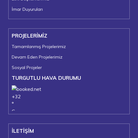
İmar Duyuruları
PROJELERİMİZ
Tamamlanmış Projelerimiz
Devam Eden Projelerimiz
Sosyal Projeler
TURGUTLU HAVA DURUMU
+
32
°
C
+
36°
+
21°
İLETİŞİM
Turgutlu