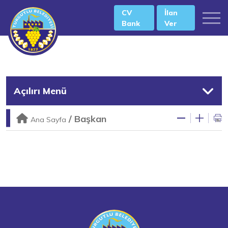
CV
İlan
Bank
Ver
Açılırı Menü
/
Başkan
Ana Sayfa