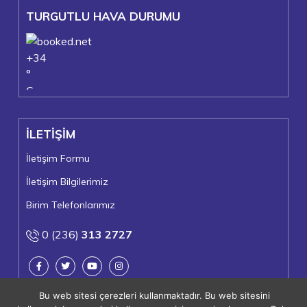
TURGUTLU HAVA DURUMU
+
34
°
C
+
36°
+
21°
İLETİŞİM
Turgutlu
Cuma, 07
İletişim Formu
İletişim Bilgilerimiz
Birim Telefonlarımız
0 (236)
313 2727
Bu web sitesi çerezleri kullanmaktadır. Bu web sitesini