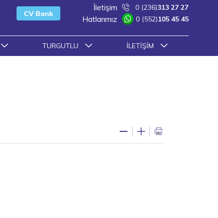
İletişim
0 (236)
313 27 27
CV Bank
Hatlarımız
0 (552)
105 45 45
TURGUTLU
İLETIŞIM