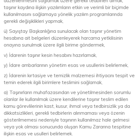
düzenlenmesini sağlamak üzere gerekli tedbirleri almak,
taşınır kaydına ilişkin yazılımların etkin ve verimli bir biçimde
kullanılmasını sağlamaya yönelik yazılım programlarında
gerekli değişiklikleri yapmak,
ü) Sayıştay Başkanlığına sunulacak olan taşınır yönetim
hesabına ait belgeleri düzenleyerek harcama yetkilisinin
onayına sunulmak üzere ilgili birime göndermek,
v) İdarenin taşınır kesin hesabını hazırlamak,
y) İdare ambarlarının yönetim esas ve usullerini belirlemek,
z) İdarenin kırtasiye ve temizlik malzemesi ihtiyacını tespit ve
temin ederek ilgili birimlere teslimini sağlamak,
a) Taşınırların muhafazasından ve yönetilmesinden sorumlu
olanlar ile kullanılmak üzere kendilerine taşınır teslim edilen
kamu görevlilerinin kast, kusur, ihmal veya tedbirsizlik ya da
dikkatsizlikleri, gerekli tedbirlerin alınmaması veya özenin
gösterilmemesi nedeniyle taşınırın kullanılmaz hale gelmesi
veya yok olması sonucunda oluşan Kamu Zararına tespitine
ilişkin esas ve usulleri belirlemek.