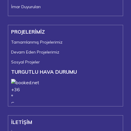
İmar Duyuruları
PROJELERİMİZ
Tamamlanmış Projelerimiz
Devam Eden Projelerimiz
Sosyal Projeler
TURGUTLU HAVA DURUMU
+
36
°
C
+
37°
+
23°
İLETİŞİM
Turgutlu