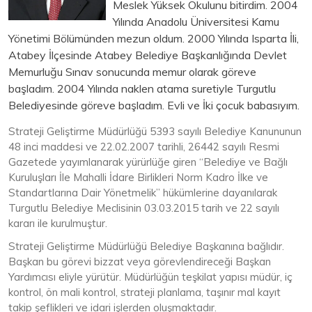
Meslek Yüksek Okulunu bitirdim. 2004
Yılında Anadolu Üniversitesi Kamu
Yönetimi Bölümünden mezun oldum. 2000 Yılında Isparta İli,
Atabey İlçesinde Atabey Belediye Başkanlığında Devlet
Memurluğu Sınav sonucunda memur olarak göreve
başladım. 2004 Yılında naklen atama suretiyle Turgutlu
Belediyesinde göreve başladım. Evli ve İki çocuk babasıyım.
Strateji Geliştirme Müdürlüğü 5393 sayılı Belediye Kanununun
48 inci maddesi ve 22.02.2007 tarihli, 26442 sayılı Resmi
Gazetede yayımlanarak yürürlüğe giren “Belediye ve Bağlı
Kuruluşları İle Mahalli İdare Birlikleri Norm Kadro İlke ve
Standartlarına Dair Yönetmelik” hükümlerine dayanılarak
Turgutlu Belediye Meclisinin 03.03.2015 tarih ve 22 sayılı
kararı ile kurulmuştur.
Strateji Geliştirme Müdürlüğü Belediye Başkanına bağlıdır.
Başkan bu görevi bizzat veya görevlendireceği Başkan
Yardımcısı eliyle yürütür. Müdürlüğün teşkilat yapısı müdür, iç
kontrol, ön mali kontrol, strateji planlama, taşınır mal kayıt
takip şeflikleri ve idari işlerden oluşmaktadır.