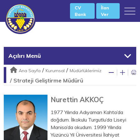
CV
İlan
Bank
Ver
Açılırı Menü
/
/
Ana Sayfa
Kurumsal
Müdürlüklerimiz
/
Strateji Geliştirme Müdürü
Nurettin AKKOÇ
1977 Yılında Adıyaman Kahta’da
doğdum. İlkokulu Turgutlu’da Liseyi
Manisa’da okudum. 1999 Yılında
Yüzüncü Yıl Üniversitesi İlahiyat