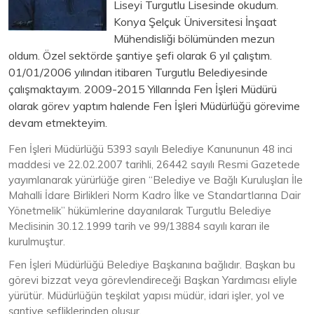
Liseyi Turgutlu Lisesinde okudum.
Konya Şelçuk Üniversitesi İnşaat
Mühendisliği bölümünden mezun
oldum. Özel sektörde şantiye şefi olarak 6 yıl çalıştım.
01/01/2006 yılından itibaren Turgutlu Belediyesinde
çalışmaktayım. 2009-2015 Yıllarında Fen İşleri Müdürü
olarak görev yaptım halende Fen İşleri Müdürlüğü görevime
devam etmekteyim.
Fen İşleri Müdürlüğü 5393 sayılı Belediye Kanununun 48 inci
maddesi ve 22.02.2007 tarihli, 26442 sayılı Resmi Gazetede
yayımlanarak yürürlüğe giren “Belediye ve Bağlı Kuruluşları İle
Mahalli İdare Birlikleri Norm Kadro İlke ve Standartlarına Dair
Yönetmelik” hükümlerine dayanılarak Turgutlu Belediye
Meclisinin 30.12.1999 tarih ve 99/13884 sayılı kararı ile
kurulmuştur.
Fen İşleri Müdürlüğü Belediye Başkanına bağlıdır. Başkan bu
görevi bizzat veya görevlendireceği Başkan Yardımcısı eliyle
yürütür. Müdürlüğün teşkilat yapısı müdür, idari işler, yol ve
şantiye şefliklerinden oluşur.