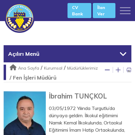
CV
İlan
Bank
Ver
Açılırı Menü
/
/
Ana Sayfa
Kurumsal
Müdürlüklerimiz
/
Fen İşleri Müdürü
İbrahim TUNÇKOL
03/05/1972 Yılında Turgutlu’da
dünyaya geldim. İlkokul eğitimimi
Namık Kemal İlkokulunda, Ortaokul
Eğitimimi İmam Hatip Ortaokulunda,