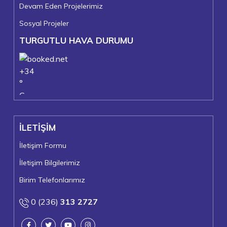
Devam Eden Projelerimiz
Sosyal Projeler
TURGUTLU HAVA DURUMU
+
34
°
C
+
36°
+
21°
İLETİŞİM
Turgutlu
Cuma, 07
İletişim Formu
İletişim Bilgilerimiz
Birim Telefonlarımız
0 (236)
313 2727