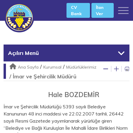
CV
İlan
Bank
Ver
Açılırı Menü
/
/
Ana Sayfa
Kurumsal
Müdürlüklerimiz
/
İmar ve Şehircilik Müdürü
Hale BOZDEMİR
İmar ve Şehircilik Müdürlüğü 5393 sayılı Belediye
Kanununun 48 inci maddesi ve 22.02.2007 tarihli, 26442
sayılı Resmi Gazetede yayımlanarak yürürlüğe giren
“Belediye ve Bağlı Kuruluşları İle Mahalli İdare Birlikleri Norm