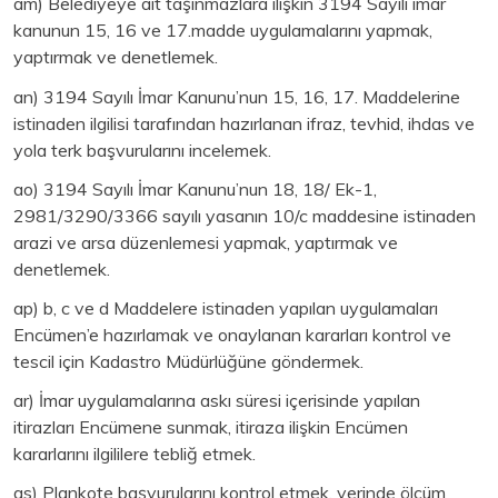
am) Belediyeye ait taşınmazlara ilişkin 3194 Sayılı imar
kanunun 15, 16 ve 17.madde uygulamalarını yapmak,
yaptırmak ve denetlemek.
an) 3194 Sayılı İmar Kanunu’nun 15, 16, 17. Maddelerine
istinaden ilgilisi tarafından hazırlanan ifraz, tevhid, ihdas ve
yola terk başvurularını incelemek.
ao) 3194 Sayılı İmar Kanunu’nun 18, 18/ Ek-1,
2981/3290/3366 sayılı yasanın 10/c maddesine istinaden
arazi ve arsa düzenlemesi yapmak, yaptırmak ve
denetlemek.
ap) b, c ve d Maddelere istinaden yapılan uygulamaları
Encümen’e hazırlamak ve onaylanan kararları kontrol ve
tescil için Kadastro Müdürlüğüne göndermek.
ar) İmar uygulamalarına askı süresi içerisinde yapılan
itirazları Encümene sunmak, itiraza ilişkin Encümen
kararlarını ilgililere tebliğ etmek.
as) Plankote başvurularını kontrol etmek, yerinde ölçüm