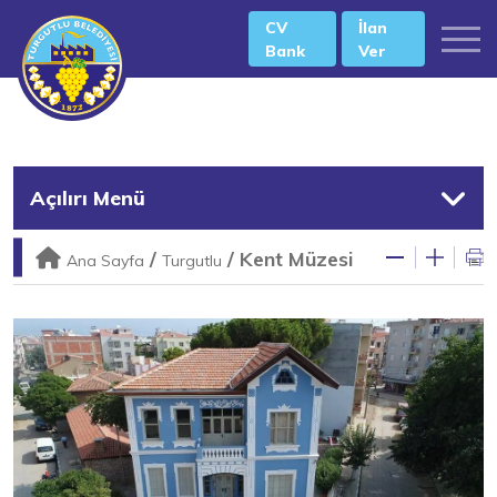
CV
İlan
Bank
Ver
Açılırı Menü
/
/
Kent Müzesi
Ana Sayfa
Turgutlu