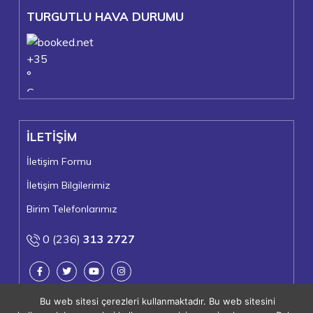
TURGUTLU HAVA DURUMU
+
35
°
C
+
37°
+
24°
İLETİŞİM
Turgutlu
Perşembe, 06
İletişim Formu
İletişim Bilgilerimiz
Birim Telefonlarımız
0 (236)
313 2727
Bu web sitesi çerezleri kullanmaktadır. Bu web sitesini