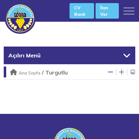
CV
İlan
Bank
Ver
Açılırı Menü
/
Turgutlu
Ana Sayfa