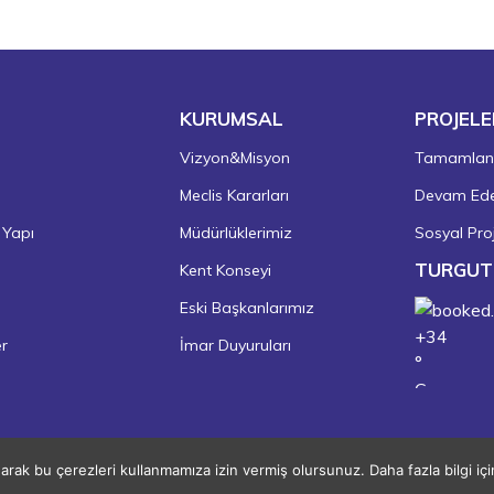
KURUMSAL
PROJELE
Vizyon&Misyon
Tamamlanm
Meclis Kararları
Devam Eden
 Yapı
Müdürlüklerimiz
Sosyal Proj
TURGUT
Kent Konseyi
Eski Başkanlarımız
+
34
er
İmar Duyuruları
°
C
+
36°
+
21°
Turgutlu
narak bu çerezleri kullanmamıza izin vermiş olursunuz. Daha fazla bilgi iç
Copyright © 2026 Turgutlu Belediyesi