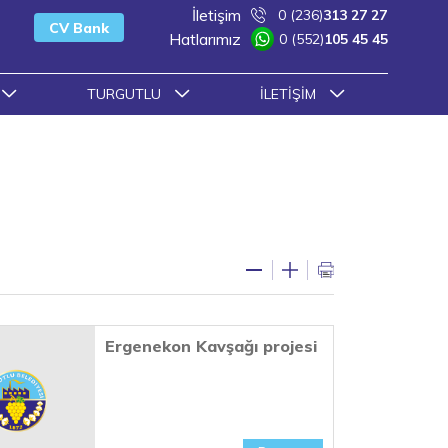
İletişim
0 (236)
313 27 27
CV Bank
Hatlarımız
0 (552)
105 45 45
TURGUTLU
İLETIŞIM
Ergenekon Kavşağı projesi