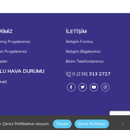
RİMİZ
İLETİŞİM
ış Projelerimiz
İletişim Formu
 Projelerimiz
İletişim Bilgilerimiz
eler
Birim Telefonlarımız
LU HAVA DURUMU
0 (236)
313 2727
in Çerez Politikamızı okuyun.
Tamam
Çerez Politikası