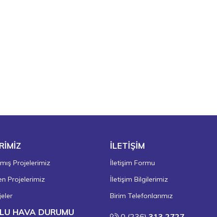
RİMİZ
İLETİŞİM
ış Projelerimiz
İletişim Formu
 Projelerimiz
İletişim Bilgilerimiz
eler
Birim Telefonlarımız
LU HAVA DURUMU
0 (236)
313 2727