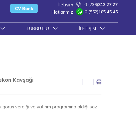
İletişim
0 (236)
313 27 27
CV Bank
Hatlarımız
0 (552)
105 45 45
TURGUTLU
İLETIŞIM
ekon Kavşağı
lu görüş verdiği ve yatırım programına aldığı söz