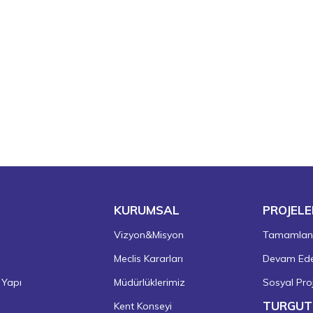
KURUMSAL
PROJELE
Vizyon&Misyon
Tamamlanm
Meclis Kararları
Devam Eden
 Yapı
Müdürlüklerimiz
Sosyal Proj
TURGUT
Kent Konseyi