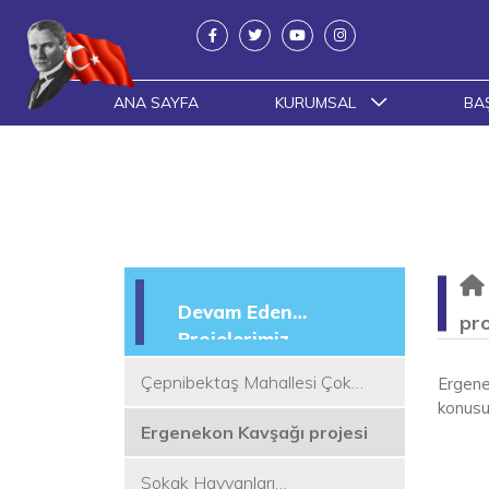
ANA SAYFA
KURUMSAL
BA
Devam Eden
pro
Projelerimiz
Çepnibektaş Mahallesi Çok
Ergenek
Amaçlı Salon ve Cemevi projesi
konusu 
Ergenekon Kavşağı projesi
Sokak Hayvanları