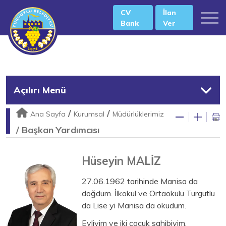
CV
İlan
Bank
Ver
Açılırı Menü
/
/
Ana Sayfa
Kurumsal
Müdürlüklerimiz
/
Başkan Yardımcısı
Hüseyin MALİZ
27.06.1962 tarihinde Manisa da
doğdum. İlkokul ve Ortaokulu Turgutlu
da Lise yi Manisa da okudum.
Evliyim ve iki çocuk sahibiyim.