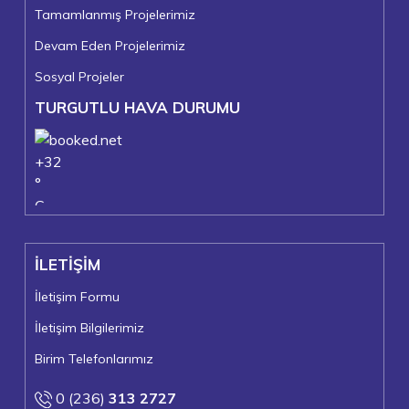
Tamamlanmış Projelerimiz
Devam Eden Projelerimiz
Sosyal Projeler
TURGUTLU HAVA DURUMU
+
32
°
C
+
36°
+
21°
İLETİŞİM
Turgutlu
Cuma, 07
İletişim Formu
İletişim Bilgilerimiz
Birim Telefonlarımız
0 (236)
313 2727