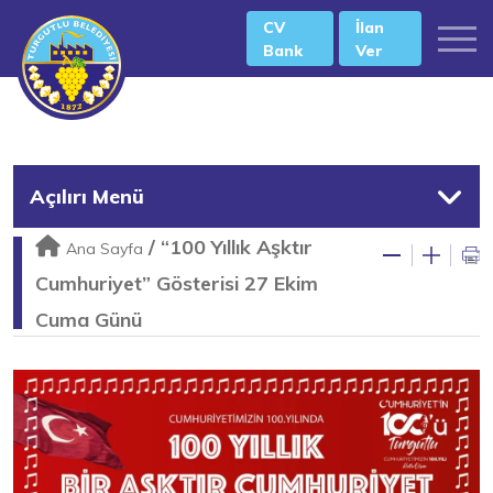
CV
İlan
Bank
Ver
Açılırı Menü
/
“100 Yıllık Aşktır
Ana Sayfa
Cumhuriyet” Gösterisi 27 Ekim
Cuma Günü