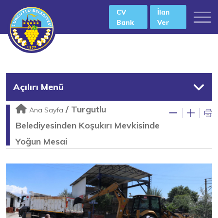
CV
İlan
Bank
Ver
Açılırı Menü
/
Turgutlu
Ana Sayfa
Belediyesinden Koşukırı Mevkisinde
Yoğun Mesai