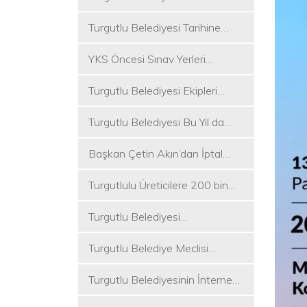
Koşukırı Mevkisinde Yoğun
Turgutlu Belediyesi Tarihine
Mesai
Sahip Çıkmaya Devam Ediyor
YKS Öncesi Sınav Yerleri
Dezenfekte Edildi
Turgutlu Belediyesi Ekipleri
Merkez ve Kırsal Mahallelere
Turgutlu Belediyesi Bu Yıl da
Hizmete Devam Ediyor
Üniversite Tercih Merkezi
Başkan Çetin Akın’dan İptal
Kuracak
Kararına Tepki
Turgutlulu Üreticilere 200 bin
Fide Ulaştırılacak
Turgutlu Belediyesi
Çalışmalarına Ara Vermiyor
Turgutlu Belediye Meclisi
Toplanıyor
Turgutlu Belediyesinin İnternet
Sitesi Yenilendi