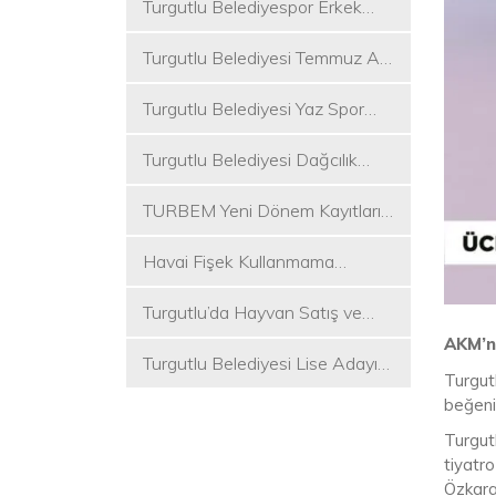
Turgutlu Belediyespor Erkek
Voleybol Takımı 2. Ligde
Turgutlu Belediyesi Temmuz Ayı
Meclis Toplantısı Gerçekleştirildi
Turgutlu Belediyesi Yaz Spor
Etkinlikleri Başlıyor
Turgutlu Belediyesi Dağcılık
Akademisi İlk Kamp Etkinliğini
TURBEM Yeni Dönem Kayıtları
Düzenledi
Başlıyor
Havai Fişek Kullanmama
Kararını Alan İlk Başkan Çetin
Turgutlu’da Hayvan Satış ve
Akın Oldu
Kurban Kesim Yerleri Belli Oldu
AKM’n
Turgutlu Belediyesi Lise Adayı
Turgutl
Öğrencilere Tercih Desteği
beğeni
Turgut
tiyatro
Özkara