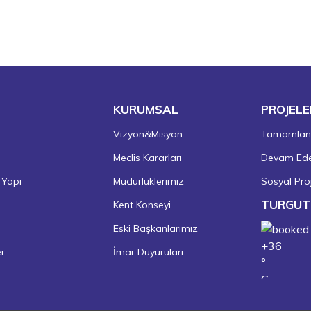
KURUMSAL
PROJELE
Vizyon&Misyon
Tamamlanm
Meclis Kararları
Devam Eden
 Yapı
Müdürlüklerimiz
Sosyal Proj
TURGUT
Kent Konseyi
Eski Başkanlarımız
+
36
er
İmar Duyuruları
°
C
+
37°