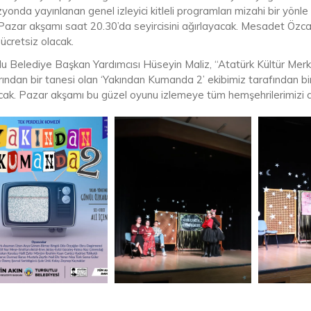
yonda yayınlanan genel izleyici kitleli programları mizahi bir yönl
Pazar akşamı saat 20.30’da seyircisini ağırlayacak. Mesadet Öz
r ücretsiz olacak.
lu Belediye Başkan Yardımcısı Hüseyin Maliz, “Atatürk Kültür Merke
rından bir tanesi olan ‘Yakından Kumanda 2’ ekibimiz tarafından bi
cak. Pazar akşamı bu güzel oyunu izlemeye tüm hemşehrilerimizi da