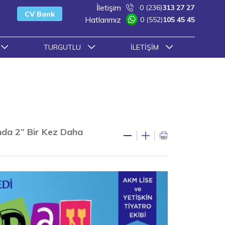
İletişim
0 (236)
313 27 27
CV Bank
Hatlarımız
0 (552)
105 45 45
TURGUTLU
İLETIŞIM
da 2” Bir Kez Daha