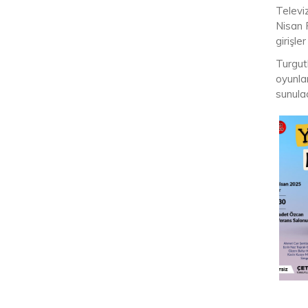
Televiz
Nisan 
girişle
Turgut
oyunla
sunula