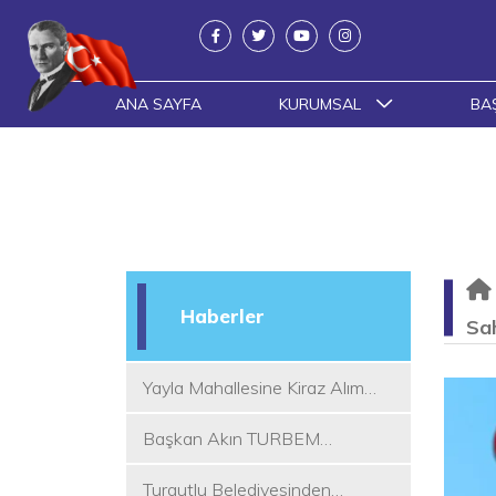
ANA SAYFA
KURUMSAL
BA
Haberler
Sa
Yayla Mahallesine Kiraz Alım
Yeri
Başkan Akın TURBEM
Eğitimcileri ile Buluştu
Turgutlu Belediyesinden