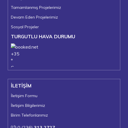
Tamamlanmış Projelerimiz
Devam Eden Projelerimiz
Sosyal Projeler
TURGUTLU HAVA DURUMU
+
35
°
C
+
37°
+
24°
İLETİŞİM
Turgutlu
Perşembe, 06
İletişim Formu
İletişim Bilgilerimiz
Birim Telefonlarımız
0 (236)
313 2727