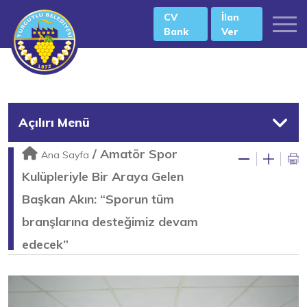
CV
İlan
Bank
Ver
Açılırı Menü
/
Amatör Spor
Ana Sayfa
Kulüpleriyle Bir Araya Gelen
Başkan Akın: “Sporun tüm
branşlarına desteğimiz devam
edecek”