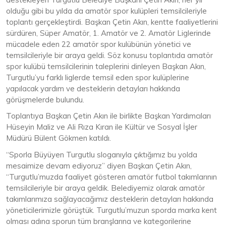
olduğu gibi bu yılda da amatör spor kulüpleri temsilcileriyle
toplantı gerçekleştirdi. Başkan Çetin Akın, kentte faaliyetlerini
sürdüren, Süper Amatör, 1. Amatör ve 2. Amatör Liglerinde
mücadele eden 22 amatör spor kulübünün yönetici ve
temsilcileriyle bir araya geldi. Söz konusu toplantıda amatör
spor kulübü temsilcilerinin taleplerini dinleyen Başkan Akın,
Turgutlu’yu farklı liglerde temsil eden spor kulüplerine
yapılacak yardım ve desteklerin detayları hakkında
görüşmelerde bulundu.
Toplantıya Başkan Çetin Akın ile birlikte Başkan Yardımcıları
Hüseyin Maliz ve Ali Rıza Kıran ile Kültür ve Sosyal İşler
Müdürü Bülent Gökmen katıldı.
“Sporla Büyüyen Turgutlu sloganıyla çıktığımız bu yolda
mesaimize devam ediyoruz” diyen Başkan Çetin Akın,
“Turgutlu’muzda faaliyet gösteren amatör futbol takımlarının
temsilcileriyle bir araya geldik. Belediyemiz olarak amatör
takımlarımıza sağlayacağımız desteklerin detayları hakkında
yöneticilerimizle görüştük. Turgutlu’muzun sporda marka kent
olması adına sporun tüm branşlarına ve kategorilerine