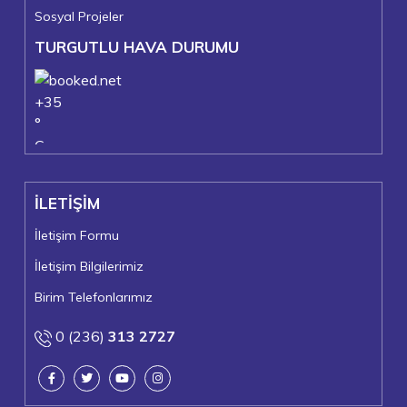
Sosyal Projeler
TURGUTLU HAVA DURUMU
+
35
°
C
+
37°
+
24°
İLETİŞİM
Turgutlu
Perşembe, 06
İletişim Formu
İletişim Bilgilerimiz
Birim Telefonlarımız
0 (236)
313 2727