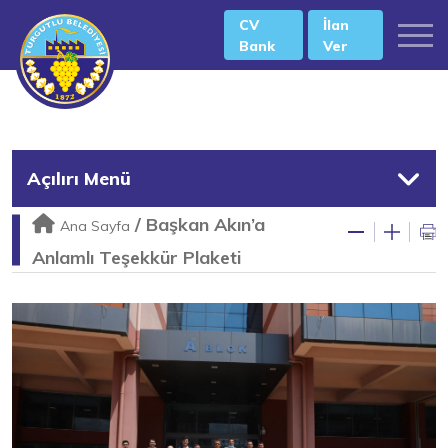
CV
İlan
Bank
Ver
Açılırı Menü
/
Başkan Akın’a
Ana Sayfa
Anlamlı Teşekkür Plaketi