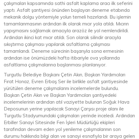
çalışmaları kapsamında sathi asfalt kaplama aracı ilk seferini
yaptı. Asfalt şantiyesi önünden başlayan deneme etabında
mekanik dolgu yöntemiyle yolun temeli hazırlandı. Bu işlemin
tamamlanmasının ardından ilk olarak mıcır yola atıldı. Mıcırın
yapışmasını sağlamak amacıyla arazöz ile yol nemlendirildi.
Ardından ikinci kat mıcır atıldı. Son olarak silindir aracıyla
sıkıştırma çalışması yapılarak asfaltlama çalışması
tamamlandı. Deneme sürecinin başarıyla sona ermesinin
ardından ise önümüzdeki hafta itibariyle ova yollarında
asfaltlama çalışmalarına başlanması planlanıyor.
Turgutlu Belediye Başkanı Çetin Akın, Başkan Yardımcıları
Fırat Honaz, Evren Erbaş Ser ile birlikle asfalt şantiyesinde
yürütülen deneme çalışmalarını incelemelerde bulundu.
Başkan Çetin Akın ve Başkan Yardımcıları şantiyedeki
incelemelerinin ardından atıl vaziyette bulunan Soğuk Hava
Deposunun yerine yapılacak Sanayi Çarşısı proje alanı ile
Turgutlu Stadyumundaki çalışmaları yerinde inceledi. Ardından
Erbiller Sanayi Sitesinde Fen İşleri Müdürlüğü ekipleri
tarafından devam eden yol yenileme çalışmalarının son
durumu hakkında bilgi alan ve sanayi esnafıyla bir araya gelen