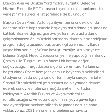
Başkan Akın ve Başkan Yardımcıları, Turgutlu Belediye
Hizmet Binası ile PTT arasına taşınacak olan bankamatiklerin
yerleştirilme süreci ile istişarelerde de bulundular.
Başkan Çetin Akın, “Asfalt şantiyemizin önündeki alanda
deneme süreci kapsamında başlayan asfaltlama çalışmasına
katıldık. Söz verdiğimiz gibi ova yollarımızda asfaltlama
çalışmalarımıza önümüzdeki haftadan itibaren, hazırladığımız
program doğrultusunda başlayarak çiftçilerimizin yıllardır
yaşadıkları sorunu çözüme kavuşturacağız. Atıl vaziyette
bulunan Soğuk Hava Deposunun yerine yapacağımız Sanayi
Çarşımız ile Turgutlu’muza önemli bir katma değer
sağlayacağız. Turgutluspor’a gönül veren taraftarlarımız
başta olmak üzere hemşehrilerimizin heyecanla bekledikleri
stadyumumuzda da çalışmalar tüm hızıyla sürüyor. Erbiller
Sanayi Sitemizdeki çalışmalarımıza da bir yandan devam
ederek sanayi esnafımızın mağduriyetlerini ortadan
kaldırıyoruz. Atatürk Bulvarı ve Akçakmak Yolu’nu
rahatlatacağımız ve vatandaşlarımızın yaya güvenliğini
sağlayacağımız bankamatiklerin taşınmasında ise sona
yaklaşıyoruz. 2021 yılı önemli projelerimizi hayata