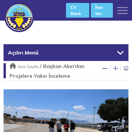
CV
İlan
Bank
Ver
Açılırı Menü
/
Başkan Akın’dan
Ana Sayfa
Projelere Yakın İnceleme