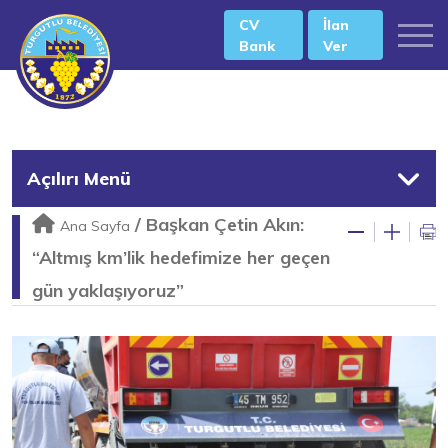
CV
İlan
Bank
Ver
Açılırı Menü
/
Başkan Çetin Akın:
Ana Sayfa
“Altmış km’lik hedefimize her geçen
gün yaklaşıyoruz”